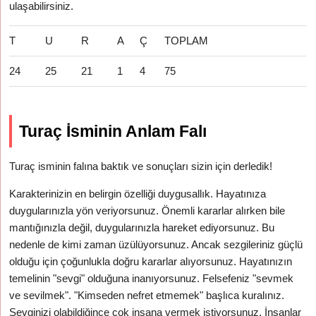
ulaşabilirsiniz.
T
U
R
A
Ç
TOPLAM
24
25
21
1
4
75
Turaç İsminin Anlam Falı
Turaç isminin falına baktık ve sonuçları sizin için derledik!
Karakterinizin en belirgin özelliği duygusallık. Hayatınıza
duygularınızla yön veriyorsunuz. Önemli kararlar alırken bile
mantığınızla değil, duygularınızla hareket ediyorsunuz. Bu
nedenle de kimi zaman üzülüyorsunuz. Ancak sezgileriniz güçlü
olduğu için çoğunlukla doğru kararlar alıyorsunuz. Hayatınızın
temelinin "sevgi" olduğuna inanıyorsunuz. Felsefeniz "sevmek
ve sevilmek". "Kimseden nefret etmemek" başlıca kuralınız.
Sevginizi olabildiğince çok insana vermek istiyorsunuz. İnsanlar