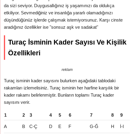
da sizi seviyor. Duygusallığınız iş yaşamınızı da oldukça
etkiliyor. Sevmediğiniz ve insanlığa yararlı olamadığınızı
düşündüğünüz işlerde çalışmak istemiyorsunuz. Karşı cinste
aradığınız özellikler ise "sonsuz aşk ve sadakat"
Turaç İsminin Kader Sayısı Ve Kişilik
Özellikleri
reklam
Turaç isminin kader sayısını bulurken aşağıdaki tablodaki
rakamları izlemelisiniz. Turaç isminin her harfine karşılık bir
kader rakamı belirlenmiştir. Bunların toplamı Turaç kader
sayısını verir.
1
2
3
4
5
6
7
8
9
A
B
C-Ç
D
E
F
G-Ğ
H
İ-I