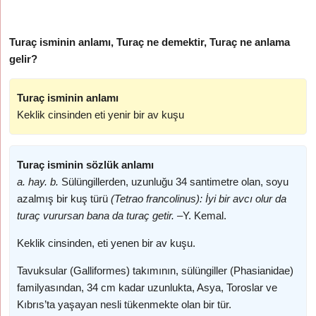
Turaç isminin anlamı, Turaç ne demektir, Turaç ne anlama
gelir?
Turaç isminin anlamı
Keklik cinsinden eti yenir bir av kuşu
Turaç isminin sözlük anlamı
a. hay. b.
Sülüngillerden, uzunluğu 34 santimetre olan, soyu
azalmış bir kuş türü
(Tetrao francolinus): İyi bir avcı olur da
turaç vurursan bana da turaç getir. –
Y. Kemal.
Keklik cinsinden, eti yenen bir av kuşu.
Tavuksular (Galliformes) takımının, sülüngiller (Phasianidae)
familyasından, 34 cm kadar uzunlukta, Asya, Toroslar ve
Kıbrıs’ta yaşayan nesli tükenmekte olan bir tür.