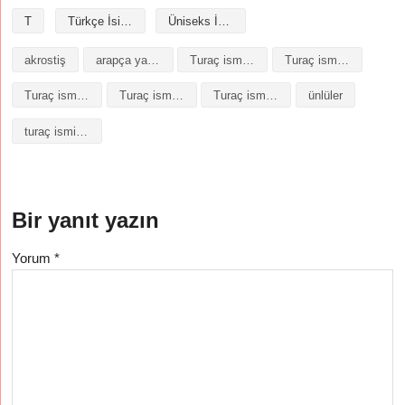
T
Türkçe İsimler
Üniseks İsimler
akrostiş
arapça yazılışı
Turaç isminin analizi
Turaç isminin anlamı
Turaç isminin baş harfleriyle şiir
Turaç isminin kökeni
Turaç isminin numerolojisi
ünlüler
turaç isminin anlamı
Bir yanıt yazın
Yorum
*