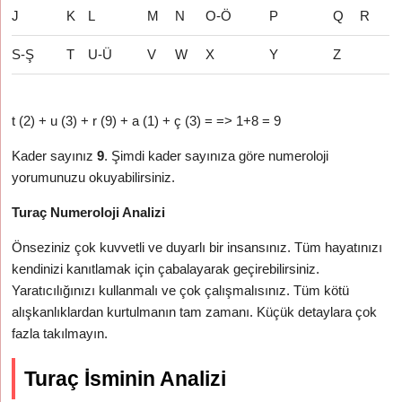
J
K
L
M
N
O-Ö
P
Q
R
S-Ş
T
U-Ü
V
W
X
Y
Z
t (2) + u (3) + r (9) + a (1) + ç (3) = => 1+8 = 9
Kader sayınız
9
. Şimdi kader sayınıza göre numeroloji
yorumunuzu okuyabilirsiniz.
Turaç Numeroloji Analizi
Önseziniz çok kuvvetli ve duyarlı bir insansınız. Tüm hayatınızı
kendinizi kanıtlamak için çabalayarak geçirebilirsiniz.
Yaratıcılığınızı kullanmalı ve çok çalışmalısınız. Tüm kötü
alışkanlıklardan kurtulmanın tam zamanı. Küçük detaylara çok
fazla takılmayın.
Turaç İsminin Analizi