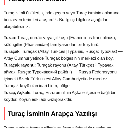
Turaç isimli ünlüleri, içinde geçen veya Turaç isminin anlamına
benzeyen terimleri araştırdık. Bu ilginç bilgilere aşağıdan
ulaşabilirsiniz.
Turaç
: Turaç, dürrâc veya çil kuşu (Francolinus francolinus),
sülüngiller (Phasianidae) familyasından bir kuş türü.
Turaçak
: Turaçak (Altay Türkçesi|Турачак, Rusça: Турочак) —
Altay Cumhuriyetinde Turaçak bölgesinin merkezi olan köy.
Turaçak rayonu
: Turaçak rayonu (Altay Türkçesi: Турачак
аймак, Rusça: Туроча́кский райо́н ) — Rusya Federasyonu
içindeki özerk Türk ülkesi Altay Cumhuriyetinde merkezi
Turaçak köyü olan idari birim, bölge.
Turaç, Aşkale
: Turaç, Erzurum ilinin Aşkale ilçesine bağlı bir
köydür. Köyün eski adı Gızişorak’dır.
Turaç İsminin Arapça Yazılışı
Turaç isminin Arapça dilinde ve Arap alfabesiyle yazılışına