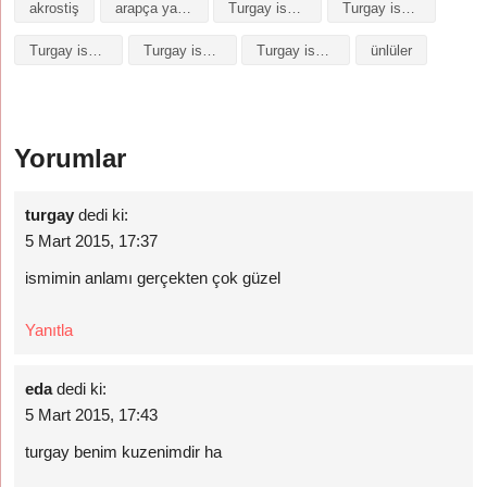
akrostiş
arapça yazılışı
Turgay isminin analizi
Turgay isminin anlamı
Turgay isminin baş harfleriyle şiir
Turgay isminin kökeni
Turgay isminin numerolojisi
ünlüler
Yorumlar
turgay
dedi ki:
5 Mart 2015, 17:37
ismimin anlamı gerçekten çok güzel
Yanıtla
eda
dedi ki:
5 Mart 2015, 17:43
turgay benim kuzenimdir ha