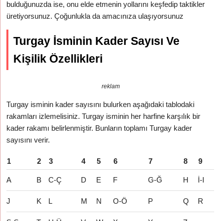
bulduğunuzda ise, onu elde etmenin yollarını keşfedip taktikler
üretiyorsunuz. Çoğunlukla da amacınıza ulaşıyorsunuz
Turgay İsminin Kader Sayısı Ve
Kişilik Özellikleri
reklam
Turgay isminin kader sayısını bulurken aşağıdaki tablodaki
rakamları izlemelisiniz. Turgay isminin her harfine karşılık bir
kader rakamı belirlenmiştir. Bunların toplamı Turgay kader
sayısını verir.
1
2
3
4
5
6
7
8
9
A
B
C-Ç
D
E
F
G-Ğ
H
İ-I
J
K
L
M
N
O-Ö
P
Q
R