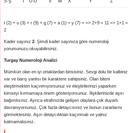
S-Ş
T
U-Ü
V
W
X
Y
Z
t (2) + u (3) + r (9) + g (7) + a (1) + y (7) = => 2+9 = 11 => 1+1 =
2
Kader sayınız
2
. Şimdi kader sayınıza göre numeroloji
yorumunuzu okuyabilirsiniz.
Turgay Numeroloji Analizi
Mümkün olan en iyi ortaklardan birisisiniz. Sevgi dolu bir kalbiniz
var ve barış yanlısı bir karaktere sahipsiniz. Olan biteni
eleştirmekten kaçınmıyorsunuz ve eleştirilerinizi yaparken
kimseyi kırmamaya önem gösteriyorsunuz. İlişkilerinizde aşırı
bağımlısınız. Ayrıca etrafınızda gelişen olaylara çok duyarlı
davranıyorsunuz. Çok fazla detaycısınız ve bunun zararlarını
görmektesiniz. Aşırı detaycılıktan kaçınmalı ve yalnız
kalmamalısınız.