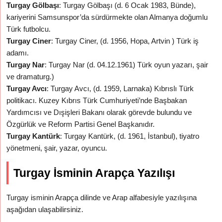
Turgay Gölbaşı
: Turgay Gölbaşı (d. 6 Ocak 1983, Bünde),
kariyerini Samsunspor’da sürdürmekte olan Almanya doğumlu
Türk futbolcu.
Turgay Ciner
: Turgay Ciner, (d. 1956, Hopa, Artvin ) Türk iş
adamı.
Turgay Nar
: Turgay Nar (d. 04.12.1961) Türk oyun yazarı, şair
ve dramaturg.)
Turgay Avcı
: Turgay Avcı, (d. 1959, Larnaka) Kıbrıslı Türk
politikacı. Kuzey Kıbrıs Türk Cumhuriyeti’nde Başbakan
Yardımcısı ve Dışişleri Bakanı olarak görevde bulundu ve
Özgürlük ve Reform Partisi Genel Başkanıdır.
Turgay Kantürk
: Turgay Kantürk, (d. 1961, İstanbul), tiyatro
yönetmeni, şair, yazar, oyuncu.
Turgay İsminin Arapça Yazılışı
Turgay isminin Arapça dilinde ve Arap alfabesiyle yazılışına
aşağıdan ulaşabilirsiniz.