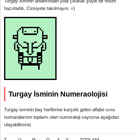
Turgay isminin anlamından
yola çıkarak şöyle bir resim
hazırladık. Cinsiyete takılmayın. =)
Turgay İsminin Numeraolojisi
Turgay isminin baş harflerine karşılık gelen alfabe sııra
numaralarının toplamı olan numeraloji sayısına aşağıdan
ulaşabilirsiniz.
T
U
R
G
A
Y
TOPLAM