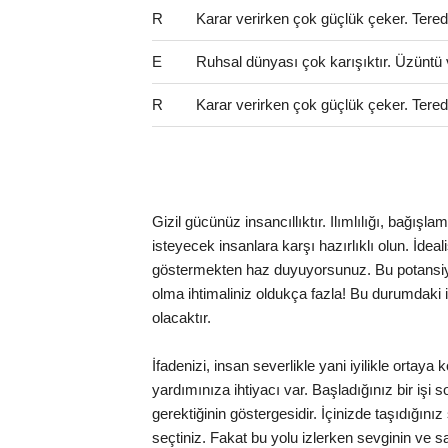
R
Karar verirken çok güçlük çeker. Teredd
E
Ruhsal dünyası çok karışıktır. Üzüntü 
R
Karar verirken çok güçlük çeker. Teredd
Gizil gücünüz insancıllıktır. Ilımlılığı, bağı
isteyecek insanlara karşı hazırlıklı olun. İdea
göstermekten haz duyuyorsunuz. Bu potansiyel
olma ihtimaliniz oldukça fazla! Bu durumdaki ins
olacaktır.
İfadenizi, insan severlikle yani iyilikle ortay
yardımınıza ihtiyacı var. Başladığınız bir işi
gerektiğinin göstergesidir. İçinizde taşıdığını
seçtiniz. Fakat bu yolu izlerken sevginin ve s