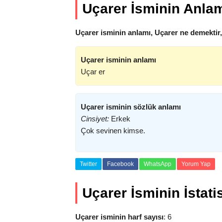
Uçarer İsminin Anla
Uçarer isminin anlamı, Uçarer ne demektir
Uçarer isminin anlamı
Uçar er
Uçarer isminin sözlük anlamı
Cinsiyet:
Erkek
Çok sevinen kimse.
Twitter
Facebook
WhatsApp
Yorum Yap
Uçarer İsminin İstatis
Uçarer isminin harf sayısı
: 6