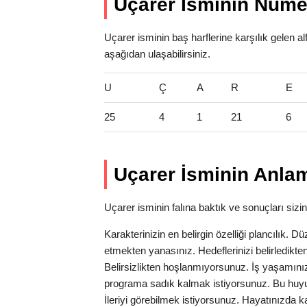
Uçarer İsminin Numer
Uçarer isminin baş harflerine karşılık gelen a
aşağıdan ulaşabilirsiniz.
U
Ç
A
R
E
25
4
1
21
6
Uçarer İsminin Anlam
Uçarer isminin falına baktık ve sonuçları sizin 
Karakterinizin en belirgin özelliği plancılık. Dü
etmekten yanasınız. Hedeflerinizi belirledikten
Belirsizlikten hoşlanmıyorsunuz. İş yaşamın
programa sadık kalmak istiyorsunuz. Bu huyu
İleriyi görebilmek istiyorsunuz. Hayatınızda kar