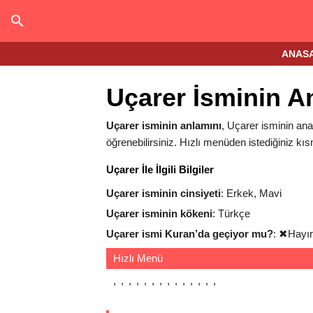
ANAS
Uçarer İsminin A
Uçarer isminin anlamını
, Uçarer isminin anal
öğrenebilirsiniz. Hızlı menüden istediğiniz kıs
Uçarer İle İlgili Bilgiler
Uçarer isminin cinsiyeti
: Erkek, Mavi
Uçarer isminin kökeni
: Türkçe
Uçarer ismi Kuran’da geçiyor mu?
:
✖
Hayır
Hızlı Menü