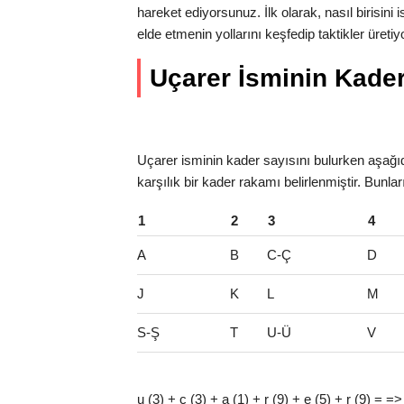
hareket ediyorsunuz. İlk olarak, nasıl birisini
elde etmenin yollarını keşfedip taktikler üre
Uçarer İsminin Kader 
Uçarer isminin kader sayısını bulurken aşağıda
karşılık bir kader rakamı belirlenmiştir. Bunla
1
2
3
4
A
B
C-Ç
D
J
K
L
M
S-Ş
T
U-Ü
V
u (3) + ç (3) + a (1) + r (9) + e (5) + r (9) = =