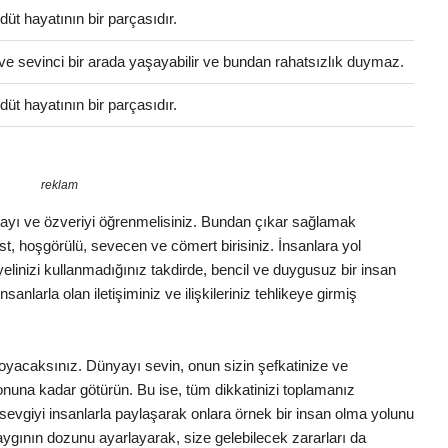
üt hayatının bir parçasıdır.
ve sevinci bir arada yaşayabilir ve bundan rahatsızlık duymaz.
üt hayatının bir parçasıdır.
reklam
şlamayı ve özveriyi öğrenmelisiniz. Bundan çıkar sağlamak
list, hoşgörülü, sevecen ve cömert birisiniz. İnsanlara yol
inizi kullanmadığınız takdirde, bencil ve duygusuz bir insan
anlarla olan iletişiminiz ve ilişkileriniz tehlikeye girmiş
a koyacaksınız. Dünyayı sevin, onun sizin şefkatinize ve
 sonuna kadar götürün. Bu ise, tüm dikkatinizi toplamanız
z sevgiyi insanlarla paylaşarak onlara örnek bir insan olma yolunu
aygının dozunu ayarlayarak, size gelebilecek zararları da