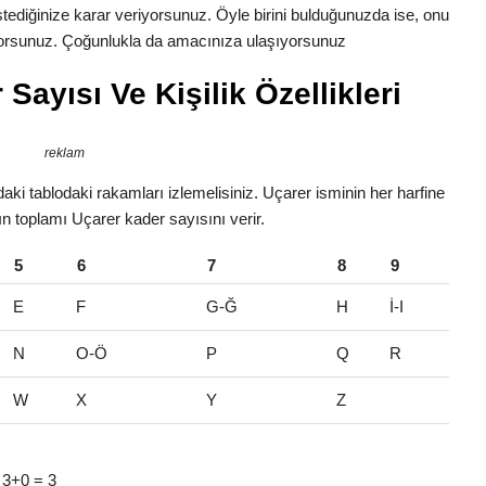
 istediğinize karar veriyorsunuz. Öyle birini bulduğunuzda ise, onu
tiyorsunuz. Çoğunlukla da amacınıza ulaşıyorsunuz
Sayısı Ve Kişilik Özellikleri
reklam
ki tablodaki rakamları izlemelisiniz. Uçarer isminin her harfine
rın toplamı Uçarer kader sayısını verir.
5
6
7
8
9
E
F
G-Ğ
H
İ-I
N
O-Ö
P
Q
R
W
X
Y
Z
> 3+0 = 3