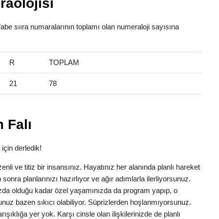
aolojisi
lfabe sııra numaralarının toplamı olan numeraloji sayısına
R
TOPLAM
21
78
 Falı
için derledik!
zenli ve titiz bir insansınız. Hayatınız her alanında planlı hareket
 sonra planlarınızı hazırlıyor ve ağır adımlarla ilerliyorsunuz.
ızda olduğu kadar özel yaşamınızda da program yapıp, o
nuz bazen sıkıcı olabiliyor. Süprizlerden hoşlanmıyorsunuz.
ışıklığa yer yok. Karşı cinsle olan ilişkilerinizde de planlı