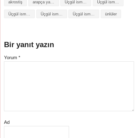
akrostiş
arapça yazılışı
Üçgül isminin analizi
Üçgül isminin anlamı
Üçgül isminin baş harfleriyle şiir
Üçgül isminin kökeni
Üçgül isminin numerolojisi
ünlüler
Bir yanıt yazın
Yorum
*
Ad