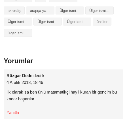
akrostiş
arapça yazılışı
Ülger isminin analizi
Ülger isminin anlamı
Ülger isminin baş harfleriyle şiir
Ülger isminin kökeni
Ülger isminin numerolojisi
ünlüler
ülger isminin anlamı
Yorumlar
Rüzgar Dede
dedi ki:
4 Aralık 2018, 18:46
İlk olarak sa ben ünlü matamatikçi hayli kuran bir gencim bu
kadar başarılar
Yanıtla