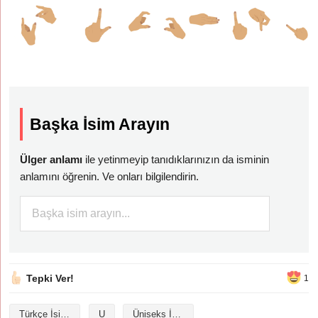
Başka İsim Arayın
Ülger anlamı
ile yetinmeyip tanıdıklarınızın da isminin
anlamını öğrenin. Ve onları bilgilendirin.
Tepki Ver!
1
Türkçe İsimler
U
Üniseks İsimler