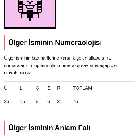
Ülger İsminin Numeraolojisi
Ülger isminin baş harflerine karşılık gelen alfabe sııra
numaralarının toplamı olan numeraloji sayısına aşağıdan
ulaşabilirsiniz.
Ü
L
G
E
R
TOPLAM
26
15
8
6
21
76
Ülger İsminin Anlam Falı