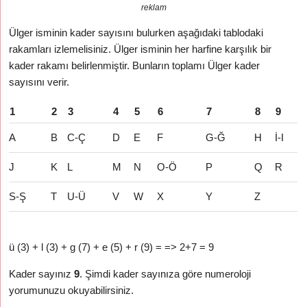
reklam
Ülger isminin kader sayısını bulurken aşağıdaki tablodaki
rakamları izlemelisiniz. Ülger isminin her harfine karşılık bir
kader rakamı belirlenmiştir. Bunların toplamı Ülger kader
sayısını verir.
1
2
3
4
5
6
7
8
9
A
B
C-Ç
D
E
F
G-Ğ
H
İ-I
J
K
L
M
N
O-Ö
P
Q
R
S-Ş
T
U-Ü
V
W
X
Y
Z
ü (3) + l (3) + g (7) + e (5) + r (9) = => 2+7 = 9
Kader sayınız
9
. Şimdi kader sayınıza göre numeroloji
yorumunuzu okuyabilirsiniz.