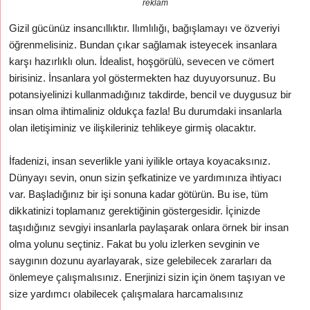
reklam
Gizil gücünüz insancıllıktır. Ilımlılığı, bağışlamayı ve özveriyi
öğrenmelisiniz. Bundan çıkar sağlamak isteyecek insanlara
karşı hazırlıklı olun. İdealist, hoşgörülü, sevecen ve cömert
birisiniz. İnsanlara yol göstermekten haz duyuyorsunuz. Bu
potansiyelinizi kullanmadığınız takdirde, bencil ve duygusuz bir
insan olma ihtimaliniz oldukça fazla! Bu durumdaki insanlarla
olan iletişiminiz ve ilişkileriniz tehlikeye girmiş olacaktır.
İfadenizi, insan severlikle yani iyilikle ortaya koyacaksınız.
Dünyayı sevin, onun sizin şefkatinize ve yardımınıza ihtiyacı
var. Başladığınız bir işi sonuna kadar götürün. Bu ise, tüm
dikkatinizi toplamanız gerektiğinin göstergesidir. İçinizde
taşıdığınız sevgiyi insanlarla paylaşarak onlara örnek bir insan
olma yolunu seçtiniz. Fakat bu yolu izlerken sevginin ve
saygının dozunu ayarlayarak, size gelebilecek zararları da
önlemeye çalışmalısınız. Enerjinizi sizin için önem taşıyan ve
size yardımcı olabilecek çalışmalara harcamalısınız