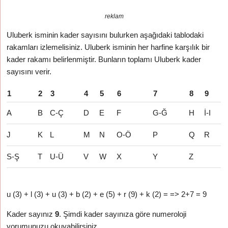
reklam
Uluberk isminin kader sayısını bulurken aşağıdaki tablodaki
rakamları izlemelisiniz. Uluberk isminin her harfine karşılık bir
kader rakamı belirlenmiştir. Bunların toplamı Uluberk kader
sayısını verir.
1
2
3
4
5
6
7
8
9
A
B
C-Ç
D
E
F
G-Ğ
H
İ-I
J
K
L
M
N
O-Ö
P
Q
R
S-Ş
T
U-Ü
V
W
X
Y
Z
u (3) + l (3) + u (3) + b (2) + e (5) + r (9) + k (2) = => 2+7 = 9
Kader sayınız
9
. Şimdi kader sayınıza göre numeroloji
yorumunuzu okuyabilirsiniz.