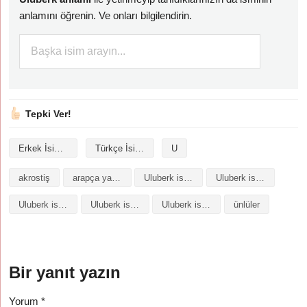
anlamını öğrenin. Ve onları bilgilendirin.
Tepki Ver!
Erkek İsimleri
Türkçe İsimler
U
akrostiş
arapça yazılışı
Uluberk isminin analizi
Uluberk isminin anlamı
Uluberk isminin baş harfleriyle şiir
Uluberk isminin kökeni
Uluberk isminin numerolojisi
ünlüler
Bir yanıt yazın
Yorum
*