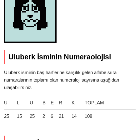
Uluberk İsminin Numeraolojisi
Uluberk isminin baş harflerine karşılık gelen alfabe sııra
numaralarının toplamı olan numeraloji sayısına aşağıdan
ulaşabilirsiniz.
U
L
U
B
E
R
K
TOPLAM
25
15
25
2
6
21
14
108