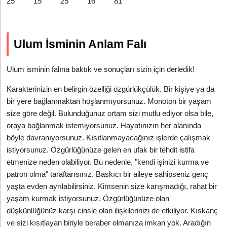
25
15
25
16
81
Ulum İsminin Anlam Falı
Ulum isminin falına baktık ve sonuçları sizin için derledik!
Karakterinizin en belirgin özelliği özgürlükçülük. Bir kişiye ya da
bir yere bağlanmaktan hoşlanmıyorsunuz. Monoton bir yaşam
size göre değil. Bulunduğunuz ortam sizi mutlu ediyor olsa bile,
oraya bağlanmak istemiyorsunuz. Hayatınızın her alanında
böyle davranıyorsunuz. Kısıtlanmayacağınız işlerde çalışmak
istiyorsunuz. Özgürlüğünüze gelen en ufak bir tehdit istifa
etmenize neden olabiliyor. Bu nedenle, "kendi işinizi kurma ve
patron olma" taraftarısınız. Baskıcı bir aileye sahipseniz genç
yaşta evden ayrılabilirsiniz. Kimsenin size karışmadığı, rahat bir
yaşam kurmak istiyorsunuz. Özgürlüğünüze olan
düşkünlüğünüz karşı cinsle olan ilişkilerinizi de etkiliyor. Kıskanç
ve sizi kısıtlayan biriyle beraber olmanıza imkan yok. Aradığın