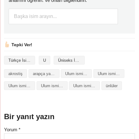
anlamını öğrenin. Ve onları bilgilendirin.
Tepki Ver!
Türkçe İsimler
U
Üniseks İsimler
akrostiş
arapça yazılışı
Ulum isminin analizi
Ulum isminin anlamı
Ulum isminin baş harfleriyle şiir
Ulum isminin kökeni
Ulum isminin numerolojisi
ünlüler
Bir yanıt yazın
Yorum
*