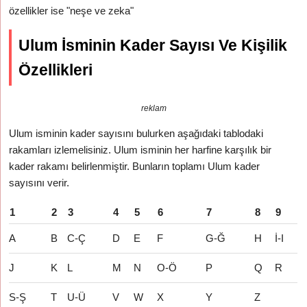
özellikler ise "neşe ve zeka"
Ulum İsminin Kader Sayısı Ve Kişilik
Özellikleri
reklam
Ulum isminin kader sayısını bulurken aşağıdaki tablodaki
rakamları izlemelisiniz. Ulum isminin her harfine karşılık bir
kader rakamı belirlenmiştir. Bunların toplamı Ulum kader
sayısını verir.
1
2
3
4
5
6
7
8
9
A
B
C-Ç
D
E
F
G-Ğ
H
İ-I
J
K
L
M
N
O-Ö
P
Q
R
S-Ş
T
U-Ü
V
W
X
Y
Z