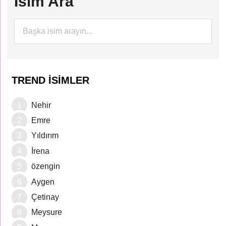
İsim Ara
TREND İSIMLER
Nehir
Emre
Yıldırım
İrena
özengin
Aygen
Çetinay
Meysure