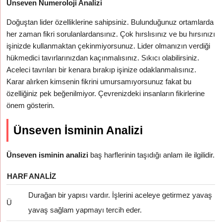
Ünseven Numeroloji Analizi
Doğuştan lider özelliklerine sahipsiniz. Bulunduğunuz ortamlarda
her zaman fikri sorulanlardansınız. Çok hırslısınız ve bu hırsınızı
işinizde kullanmaktan çekinmiyorsunuz. Lider olmanızın verdiği
hükmedici tavırlarınızdan kaçınmalısınız. Sıkıcı olabilirsiniz.
Aceleci tavrıları bir kenara bırakıp işinize odaklanmalısınız.
Karar alırken kimsenin fikrini umursamıyorsunuz fakat bu
özelliğiniz pek beğenilmiyor. Çevrenizdeki insanların fikirlerine
önem gösterin.
Ünseven İsminin Analizi
Ünseven isminin analizi
baş harflerinin taşıdığı anlam ile ilgilidir.
HARF
ANALIZ
Durağan bir yapısı vardır. İşlerini aceleye getirmez yavaş
Ü
yavaş sağlam yapmayı tercih eder.