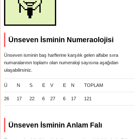
Ünseven İsminin Numeraolojisi
Ünseven isminin baş harflerine karşılık gelen alfabe sııra
numaralarının toplamı olan numeraloji sayısına aşağıdan
ulaşabilirsiniz.
Ü
N
S
E
V
E
N
TOPLAM
26
17
22
6
27
6
17
121
Ünseven İsminin Anlam Falı