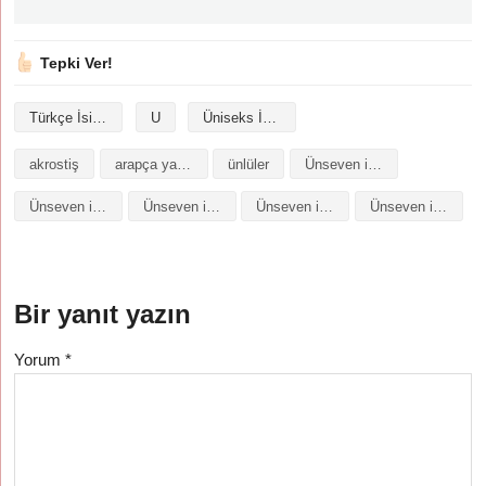
Tepki Ver!
Türkçe İsimler
U
Üniseks İsimler
akrostiş
arapça yazılışı
ünlüler
Ünseven isminin analizi
Ünseven isminin anlamı
Ünseven isminin baş harfleriyle şiir
Ünseven isminin kökeni
Ünseven isminin numerolojisi
Bir yanıt yazın
Yorum
*