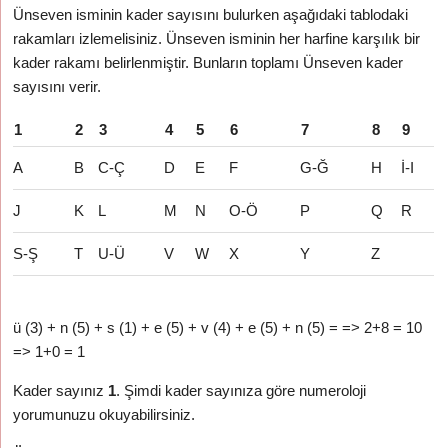
Ünseven isminin kader sayısını bulurken aşağıdaki tablodaki
rakamları izlemelisiniz. Ünseven isminin her harfine karşılık bir
kader rakamı belirlenmiştir. Bunların toplamı Ünseven kader
sayısını verir.
1
2
3
4
5
6
7
8
9
A
B
C-Ç
D
E
F
G-Ğ
H
İ-I
J
K
L
M
N
O-Ö
P
Q
R
S-Ş
T
U-Ü
V
W
X
Y
Z
ü (3) + n (5) + s (1) + e (5) + v (4) + e (5) + n (5) = => 2+8 = 10
=> 1+0 = 1
Kader sayınız
1
. Şimdi kader sayınıza göre numeroloji
yorumunuzu okuyabilirsiniz.