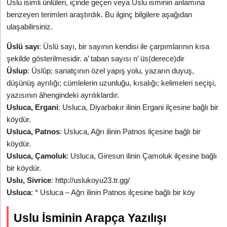
Uslu isimli ünlüleri, içinde geçen veya Uslu isminin anlamına
benzeyen terimleri araştırdık. Bu ilginç bilgilere aşağıdan
ulaşabilirsiniz.
Üslü sayı
: Üslü sayı, bir sayının kendisi ile çarpımlarının kısa
şekilde gösterilmesidir. a’ taban sayısı n’ üs(derece)dir
Üslup
: Üslûp; sanatçının özel yapış yolu, yazarın duyuş,
düşünüş ayrılığı; cümlelerin uzunluğu, kısalığı; kelimeleri seçişi,
yazısının âhengindeki ayrılıklardır.
Usluca, Ergani
: Usluca, Diyarbakır ilinin Ergani ilçesine bağlı bir
köydür.
Usluca, Patnos
: Usluca, Ağrı ilinin Patnos ilçesine bağlı bir
köydür.
Usluca, Çamoluk
: Usluca, Giresun ilinin Çamoluk ilçesine bağlı
bir köydür.
Uslu, Sivrice
: http://uslukoyu23.tr.gg/
Usluca
: * Usluca – Ağrı ilinin Patnos ilçesine bağlı bir köy
Uslu İsminin Arapça Yazılışı