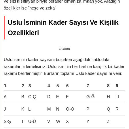
ve sizi kısıtlayan biriyle beraber olmanıza imkan yok. Aradığın
özellikler ise "neşe ve zeka"
Uslu İsminin Kader Sayısı Ve Kişilik
Özellikleri
reklam
Uslu isminin kader sayısını bulurken aşağıdaki tablodaki
rakamları izlemelisiniz. Uslu isminin her harfine karşılık bir kader
rakamı belirlenmiştir. Bunların toplamı Uslu kader sayısını verir.
1
2
3
4
5
6
7
8
9
A
B
C-Ç
D
E
F
G-Ğ
H
İ-I
J
K
L
M
N
O-Ö
P
Q
R
S-Ş
T
U-Ü
V
W
X
Y
Z