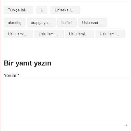
Türkçe İsimler
U
Üniseks İsimler
akrostiş
arapça yazılışı
ünlüler
Uslu isminin analizi
Uslu isminin anlamı
Uslu isminin baş harfleriyle şiir
Uslu isminin kökeni
Uslu isminin numerolojisi
Bir yanıt yazın
Yorum
*