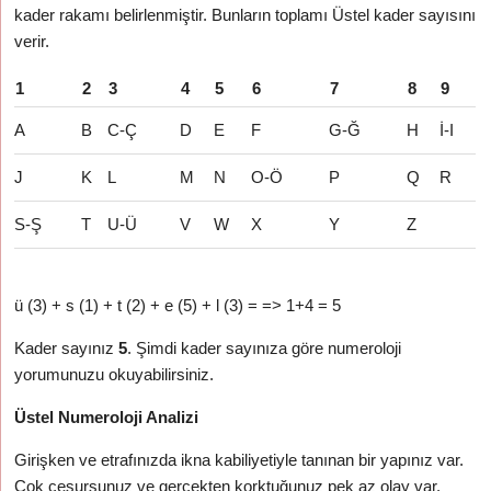
kader rakamı belirlenmiştir. Bunların toplamı Üstel kader sayısını
verir.
1
2
3
4
5
6
7
8
9
A
B
C-Ç
D
E
F
G-Ğ
H
İ-I
J
K
L
M
N
O-Ö
P
Q
R
S-Ş
T
U-Ü
V
W
X
Y
Z
ü (3) + s (1) + t (2) + e (5) + l (3) = => 1+4 = 5
Kader sayınız
5
. Şimdi kader sayınıza göre numeroloji
yorumunuzu okuyabilirsiniz.
Üstel Numeroloji Analizi
Girişken ve etrafınızda ikna kabiliyetiyle tanınan bir yapınız var.
Çok cesursunuz ve gerçekten korktuğunuz pek az olay var.