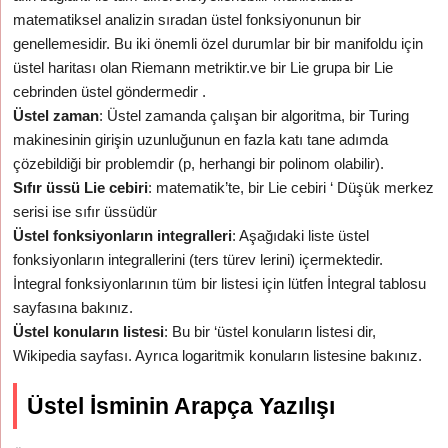
matematiksel analizin sıradan üstel fonksiyonunun bir
genellemesidir. Bu iki önemli özel durumlar bir bir manifoldu için
üstel haritası olan Riemann metriktir.ve bir Lie grupa bir Lie
cebrinden üstel göndermedir .
Üstel zaman
: Üstel zamanda çalışan bir algoritma, bir Turing
makinesinin girişin uzunluğunun en fazla katı tane adımda
çözebildiği bir problemdir (p, herhangi bir polinom olabilir).
Sıfır üssü Lie cebiri
: matematik’te, bir Lie cebiri ‘ Düşük merkez
serisi ise sıfır üssüdür
Üstel fonksiyonların integralleri
: Aşağıdaki liste üstel
fonksiyonların integrallerini (ters türev lerini) içermektedir.
İntegral fonksiyonlarının tüm bir listesi için lütfen İntegral tablosu
sayfasına bakınız.
Üstel konuların listesi
: Bu bir ‘üstel konuların listesi dir,
Wikipedia sayfası. Ayrıca logaritmik konuların listesine bakınız.
Üstel İsminin Arapça Yazılışı