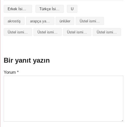
Erkek İsimleri
Türkçe İsimler
U
akrostiş
arapça yazılışı
ünlüler
Üstel isminin analizi
Üstel isminin anlamı
Üstel isminin baş harfleriyle şiir
Üstel isminin kökeni
Üstel isminin numerolojisi
Bir yanıt yazın
Yorum
*