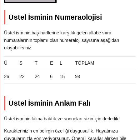
Üstel İsminin Numeraolojisi
Üstel isminin baş harflerine karşılık gelen alfabe sııra
numaralarının toplamı olan numeraloji sayısına aşağıdan
ulaşabilirsiniz.
Ü
S
T
E
L
TOPLAM
26
22
24
6
15
93
Üstel İsminin Anlam Falı
Üstel isminin falına baktık ve sonuçları sizin için derledik!
Karakterinizin en belirgin özelliği duygusallık. Hayatınıza
duygularınızla yön veriyorsunuz. Önemli kararlar alırken bile