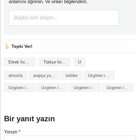
anlamını öğrenin. Ve onları bilgilendirin.
Tepki Ver!
Erkek İsimleri
Türkçe İsimler
U
akrostiş
arapça yazılışı
ünlüler
Uzgören isminin analizi
Uzgören isminin anlamı
Uzgören isminin baş harfleriyle şiir
Uzgören isminin kökeni
Uzgören isminin numerolojisi
Bir yanıt yazın
Yorum
*