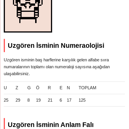
Uzgören İsminin Numeraolojisi
Uzgören isminin baş harflerine karşılık gelen alfabe sııra
numaralarının toplamı olan numeraloji sayısına aşağıdan
ulaşabilirsiniz.
U
Z
G
Ö
R
E
N
TOPLAM
25
29
8
19
21
6
17
125
Uzgören İsminin Anlam Falı