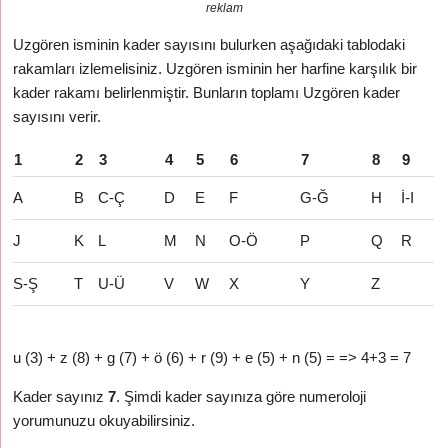
reklam
Uzgören isminin kader sayısını bulurken aşağıdaki tablodaki
rakamları izlemelisiniz. Uzgören isminin her harfine karşılık bir
kader rakamı belirlenmiştir. Bunların toplamı Uzgören kader
sayısını verir.
1
2
3
4
5
6
7
8
9
A
B
C-Ç
D
E
F
G-Ğ
H
İ-I
J
K
L
M
N
O-Ö
P
Q
R
S-Ş
T
U-Ü
V
W
X
Y
Z
u (3) + z (8) + g (7) + ö (6) + r (9) + e (5) + n (5) = => 4+3 = 7
Kader sayınız
7
. Şimdi kader sayınıza göre numeroloji
yorumunuzu okuyabilirsiniz.