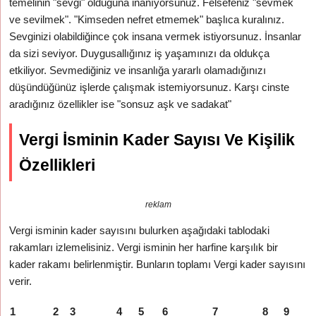
temelinin "sevgi" olduğuna inanıyorsunuz. Felsefeniz "sevmek
ve sevilmek". "Kimseden nefret etmemek" başlıca kuralınız.
Sevginizi olabildiğince çok insana vermek istiyorsunuz. İnsanlar
da sizi seviyor. Duygusallığınız iş yaşamınızı da oldukça
etkiliyor. Sevmediğiniz ve insanlığa yararlı olamadığınızı
düşündüğünüz işlerde çalışmak istemiyorsunuz. Karşı cinste
aradığınız özellikler ise "sonsuz aşk ve sadakat"
Vergi İsminin Kader Sayısı Ve Kişilik
Özellikleri
reklam
Vergi isminin kader sayısını bulurken aşağıdaki tablodaki
rakamları izlemelisiniz. Vergi isminin her harfine karşılık bir
kader rakamı belirlenmiştir. Bunların toplamı Vergi kader sayısını
verir.
1
2
3
4
5
6
7
8
9