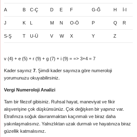
A
B
C-Ç
D
E
F
G-Ğ
H
İ-I
J
K
L
M
N
O-Ö
P
Q
R
S-Ş
T
U-Ü
V
W
X
Y
Z
v (4) + e (5) + r (9) + g (7) + i (9) = => 3+4 = 7
Kader sayınız
7
. Şimdi kader sayınıza göre numeroloji
yorumunuzu okuyabilirsiniz.
Vergi Numeroloji Analizi
Tam bir filezof gibisiniz. Ruhsal hayat, maneviyat ve fikir
alışverişine çok düşkünsünüz. Çok değişken bir yapınız var.
Etrafınıza soğuk davranmaktan kaçınmalı ve biraz daha
yakınlaşmalısınız. Yalnızlıktan uzak durmalı ve hayatınıza biraz
güzellik katmalısınız.