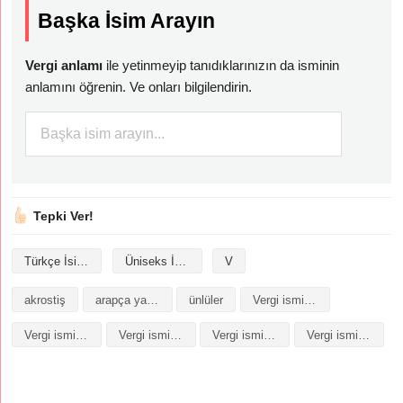
Başka İsim Arayın
Vergi anlamı
ile yetinmeyip tanıdıklarınızın da isminin
anlamını öğrenin. Ve onları bilgilendirin.
Tepki Ver!
Türkçe İsimler
Üniseks İsimler
V
akrostiş
arapça yazılışı
ünlüler
Vergi isminin analizi
Vergi isminin anlamı
Vergi isminin baş harfleriyle şiir
Vergi isminin kökeni
Vergi isminin numerolojisi