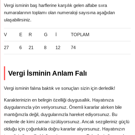
Vergi isminin baş harflerine karşılık gelen alfabe sııra
numaralarının toplamı olan numeraloji sayısına aşağıdan
ulaşabilirsiniz.
V
E
R
G
İ
TOPLAM
27
6
21
8
12
74
Vergi İsminin Anlam Falı
Vergi isminin falına baktık ve sonuçları sizin için derledik!
Karakterinizin en belirgin özelliği duygusallık. Hayatınıza
duygularınızla yön veriyorsunuz. Önemli kararlar alırken bile
mantığınızla değil, duygularınızla hareket ediyorsunuz. Bu
nedenle de kimi zaman üzülüyorsunuz. Ancak sezgileriniz güçlü
olduğu için çoğunlukla doğru kararlar alıyorsunuz. Hayatınızın