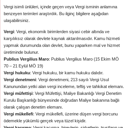
Vergi isimli ünlüleri, içinde geçen veya Vergi isminin anlamına
benzeyen terimleri araştırdık. Bu ilginç bilgilere aşağıdan
ulaşabilirsiniz.
Vergi
: Vergi, ekonomik birimlerden siyasi cebir altında ve
karşılıksız olarak devlete kaynak aktarılmasıdır. Kamu hizmeti
yapmak durumunda olan devlet, bunu yaparken mal ve hizmet
üretiminde bulunur.
Publius Vergilius Maro
: Publius Vergilius Maro (15 Ekim MÖ
70 – 21 Eylül MÖ 19)
Vergi hukuku
: Vergi hukuku, bir kamu hukuku dalıdır.
Vergi denetmeni
: Vergi denetmeni, 213 sayılı Vergi Usul
Kanunundan yetki alan vergi inceleme, teftiş ve tahkikat elemanı.
Vergi müfettişi
: Vergi Müfettişi, Maliye Bakanlığı Vergi Denetim
Kurulu Başkanlığı bünyesinde doğrudan Maliye bakanına bağlı
olarak çalışan denetim elemanı.
Vergi mükellefi
: Vergi mükellefi, üzerine düşen vergi borcunu
ödemekle yükümlü gerçek veya tüzel kişidir.
Vergi kaçırma
: Vergi kaçırma, bireylerin, şirketlerin, trustların ve