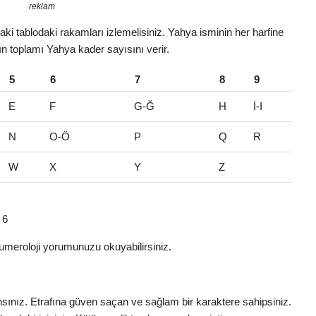
reklam
ki tablodaki rakamları izlemelisiniz. Yahya isminin her harfine
rın toplamı Yahya kader sayısını verir.
5
6
7
8
9
E
F
G-Ğ
H
İ-I
N
O-Ö
P
Q
R
W
X
Y
Z
 6
umeroloji yorumunuzu okuyabilirsiniz.
ansınız. Etrafına güven saçan ve sağlam bir karaktere sahipsiniz.