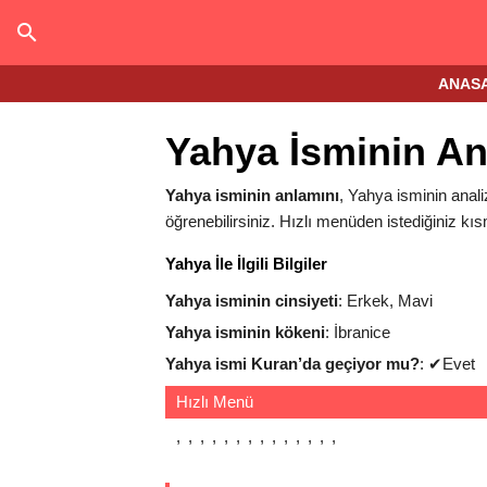
ANAS
Yahya İsminin An
Yahya isminin anlamını
, Yahya isminin analiz
öğrenebilirsiniz. Hızlı menüden istediğiniz kıs
Yahya İle İlgili Bilgiler
Yahya isminin cinsiyeti
: Erkek, Mavi
Yahya isminin kökeni
: İbranice
Yahya ismi Kuran’da geçiyor mu?
:
✔
Evet
Hızlı Menü