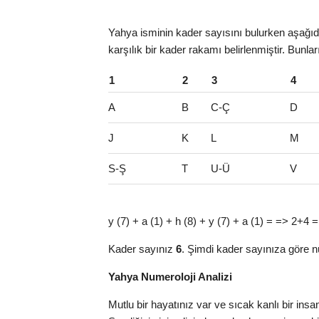
Yahya isminin kader sayısını bulurken aşağıda
karşılık bir kader rakamı belirlenmiştir. Bunla
1
2
3
4
A
B
C-Ç
D
J
K
L
M
S-Ş
T
U-Ü
V
y (7) + a (1) + h (8) + y (7) + a (1) = => 2+4 =
Kader sayınız
6
. Şimdi kader sayınıza göre n
Yahya Numeroloji Analizi
Mutlu bir hayatınız var ve sıcak kanlı bir ins