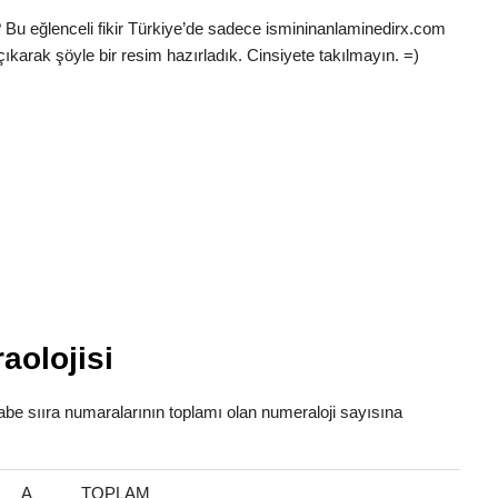
 Bu eğlenceli fikir Türkiye’de sadece ismininanlaminedirx.com
çıkarak şöyle bir resim hazırladık. Cinsiyete takılmayın. =)
aolojisi
fabe sııra numaralarının toplamı olan numeraloji sayısına
A
TOPLAM