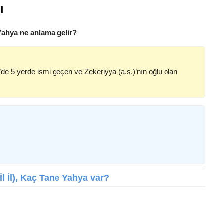
ı
Yahya ne anlama gelir?
m’de 5 yerde ismi geçen ve Zekeriyya (a.s.)’nın oğlu olan
İl İl), Kaç Tane Yahya var?