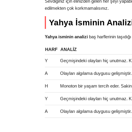
Sevdiğiniz için elinizden gelen her şeyi yapab
edilmekten çok korkmamalısınız.
Yahya İsminin Analiz
Yahya isminin analizi
baş harflerinin taşıdığı a
HARF
ANALIZ
Y
Geçmişindeki olayları hiç unutmaz. Kinc
A
Olayları algılama duygusu gelişmiştir
H
Monoton bir yaşam tercih eder. Sakinlik
Y
Geçmişindeki olayları hiç unutmaz. Kinc
A
Olayları algılama duygusu gelişmiştir