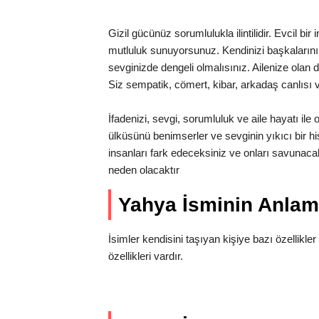
Gizil gücünüz sorumlulukla ilintilidir. Evcil bi
mutluluk sunuyorsunuz. Kendinizi başkaların
sevginizde dengeli olmalısınız. Ailenize olan
Siz sempatik, cömert, kibar, arkadaş canlısı v
İfadenizi, sevgi, sorumluluk ve aile hayatı il
ülküsünü benimserler ve sevginin yıkıcı bir h
insanları fark edeceksiniz ve onları savuna
neden olacaktır
Yahya İsminin Anla
İsimler kendisini taşıyan kişiye bazı özellikler
özellikleri vardır.