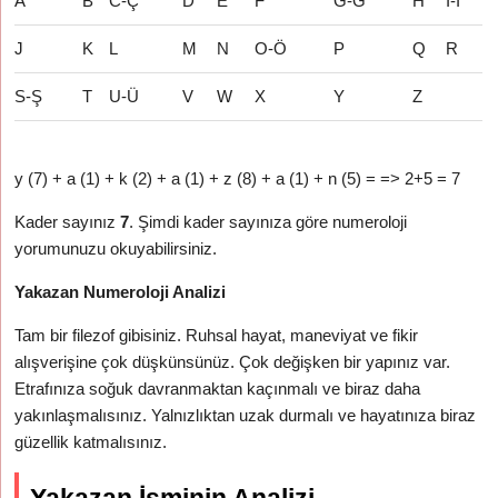
A
B
C-Ç
D
E
F
G-Ğ
H
İ-I
J
K
L
M
N
O-Ö
P
Q
R
S-Ş
T
U-Ü
V
W
X
Y
Z
y (7) + a (1) + k (2) + a (1) + z (8) + a (1) + n (5) = => 2+5 = 7
Kader sayınız
7
. Şimdi kader sayınıza göre numeroloji
yorumunuzu okuyabilirsiniz.
Yakazan Numeroloji Analizi
Tam bir filezof gibisiniz. Ruhsal hayat, maneviyat ve fikir
alışverişine çok düşkünsünüz. Çok değişken bir yapınız var.
Etrafınıza soğuk davranmaktan kaçınmalı ve biraz daha
yakınlaşmalısınız. Yalnızlıktan uzak durmalı ve hayatınıza biraz
güzellik katmalısınız.