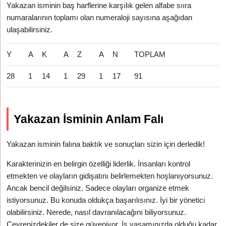
Yakazan isminin baş harflerine karşılık gelen alfabe sııra
numaralarının toplamı olan numeraloji sayısına aşağıdan
ulaşabilirsiniz.
Y
A
K
A
Z
A
N
TOPLAM
28
1
14
1
29
1
17
91
Yakazan İsminin Anlam Falı
Yakazan isminin falına baktık ve sonuçları sizin için derledik!
Karakterinizin en belirgin özelliği liderlik. İnsanları kontrol
etmekten ve olayların gidişatını belirlemekten hoşlanıyorsunuz.
Ancak bencil değilsiniz. Sadece olayları organize etmek
istiyorsunuz. Bu konuda oldukça başarılısınız. İyi bir yönetici
olabilirsiniz. Nerede, nasıl davranılacağını biliyorsunuz.
Çevrenizdekiler de size güveniyor. İş yaşamınızda olduğu kadar