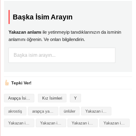
Başka İsim Arayın
Yakazan anlamı
ile yetinmeyip tanıdıklarınızın da isminin
anlamını öğrenin. Ve onları bilgilendirin.
Tepki Ver!
Arapça İsimler
Kız İsimleri
Y
akrostiş
arapça yazılışı
ünlüler
Yakazan isminin analizi
Yakazan isminin anlamı
Yakazan isminin baş harfleriyle şiir
Yakazan isminin kökeni
Yakazan isminin numerolojisi