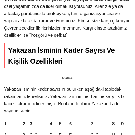
özel yaşamınızda da lider olmak istiyorsunuz. Ailenizle ya da
arkadaş gurubunuzla birlikteyken, tüm organizasyonlara ve
yapılacaklara siz karar veriyorsunuz. Kimse size karşı çıkmıyor.
Çevrenizdekiler fikirlerinizden memnun. Karşı cinste aradığınız
özellikler ise "hoşgörü ve şefkat"
Yakazan İsminin Kader Sayısı Ve
Kişilik Özellikleri
reklam
Yakazan isminin kader sayısını bulurken aşağıdaki tablodaki
rakamları izlemelisiniz. Yakazan isminin her harfine karşılık bir
kader rakamı belirlenmiştir. Bunların toplamı Yakazan kader
sayısını verir.
1
2
3
4
5
6
7
8
9