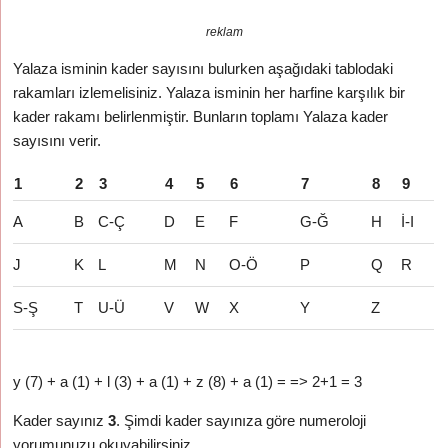
reklam
Yalaza isminin kader sayısını bulurken aşağıdaki tablodaki
rakamları izlemelisiniz. Yalaza isminin her harfine karşılık bir
kader rakamı belirlenmiştir. Bunların toplamı Yalaza kader
sayısını verir.
1
2
3
4
5
6
7
8
9
A
B
C-Ç
D
E
F
G-Ğ
H
İ-I
J
K
L
M
N
O-Ö
P
Q
R
S-Ş
T
U-Ü
V
W
X
Y
Z
y (7) + a (1) + l (3) + a (1) + z (8) + a (1) = => 2+1 = 3
Kader sayınız
3
. Şimdi kader sayınıza göre numeroloji
yorumunuzu okuyabilirsiniz.