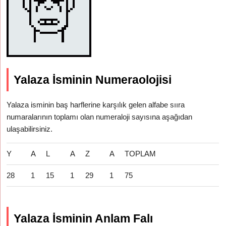
Yalaza İsminin Numeraolojisi
Yalaza isminin baş harflerine karşılık gelen alfabe sııra
numaralarının toplamı olan numeraloji sayısına aşağıdan
ulaşabilirsiniz.
Y
A
L
A
Z
A
TOPLAM
28
1
15
1
29
1
75
Yalaza İsminin Anlam Falı