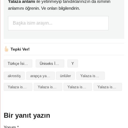
Yalaza anlamı
ile yetinmeyip tanıdıklarınızın da isminin
anlamını öğrenin. Ve onları bilgilendirin.
Tepki Ver!
Türkçe İsimler
Üniseks İsimler
Y
akrostiş
arapça yazılışı
ünlüler
Yalaza isminin analizi
Yalaza isminin anlamı
Yalaza isminin baş harfleriyle şiir
Yalaza isminin kökeni
Yalaza isminin numerolojisi
Bir yanıt yazın
Yorum
*