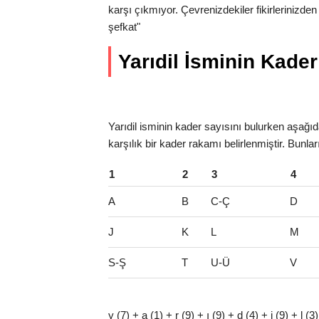
karşı çıkmıyor. Çevrenizdekiler fikirlerinizde
şefkat"
Yarıdil İsminin Kader 
Yarıdil isminin kader sayısını bulurken aşağıda
karşılık bir kader rakamı belirlenmiştir. Bunlar
1
2
3
4
A
B
C-Ç
D
J
K
L
M
S-Ş
T
U-Ü
V
y (7) + a (1) + r (9) + ı (9) + d (4) + i (9) + l 