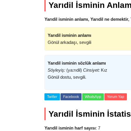
Yarıdil İsminin Anlam
Yarıdil isminin anlamı, Yarıdil ne demektir,
Yarıdil isminin anlamı
Gönül arkadaşı, sevgili
Yarıdil isminin sözlük anlamı
Söyleyiş:
(ya:rıdil)
Cinsiyet:
Kız
Gönül dostu, sevgili.
Twitter
Facebook
WhatsApp
Yorum Yap
Yarıdil İsminin İstatis
Yarıdil isminin harf sayısı
: 7