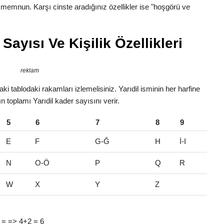
n memnun. Karşı cinste aradığınız özellikler ise "hoşgörü ve
Sayısı Ve Kişilik Özellikleri
reklam
ki tablodaki rakamları izlemelisiniz. Yarıdil isminin her harfine
ın toplamı Yarıdil kader sayısını verir.
5
6
7
8
9
E
F
G-Ğ
H
İ-I
N
O-Ö
P
Q
R
W
X
Y
Z
(3) = => 4+2 = 6