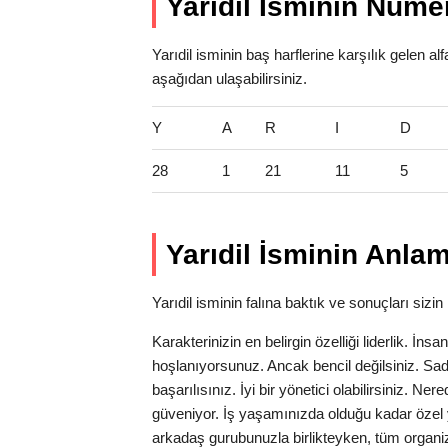
Yarıdil İsminin Numer
Yarıdil isminin baş harflerine karşılık gelen a
aşağıdan ulaşabilirsiniz.
Y
A
R
I
D
28
1
21
11
5
Yarıdil İsminin Anlam
Yarıdil isminin falına baktık ve sonuçları sizin 
Karakterinizin en belirgin özelliği liderlik. İns
hoşlanıyorsunuz. Ancak bencil değilsiniz. Sa
başarılısınız. İyi bir yönetici olabilirsiniz. N
güveniyor. İş yaşamınızda olduğu kadar özel 
arkadaş gurubunuzla birlikteyken, tüm organi