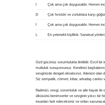
I
Çok ama çok duygusaldır. Hemen incini
D
Çok hırslıdır ve zorluklara karşı göğü
İ
Çok ama çok duygusaldır. Hemen incini
L
En yetenekli kişiliktir. Sanatsal yönle
Gizil gücünüz sorumlulukla ilintilidir. Evcil bi
mutluluk sunuyorsunuz. Kendinizi başkaların
sevginizde dengeli olmalısınız. Ailenize olan
Siz sempatik, cömert, kibar, arkadaş canlısı v
İfadenizi, sevgi, sorumluluk ve aile hayatı il
ülküsünü benimserler ve sevginin yıkıcı bir h
insanları fark edeceksiniz ve onları savuna