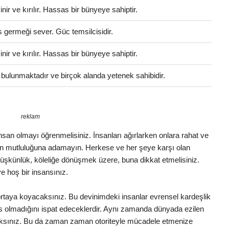
r ve kırılır. Hassas bir bünyeye sahiptir.
s germeği sever. Güc temsilcisidir.
r ve kırılır. Hassas bir bünyeye sahiptir.
ri bulunmaktadır ve birçok alanda yetenek sahibidir.
reklam
r insan olmayı öğrenmelisiniz. İnsanları ağırlarken onlara rahat ve
ın mutluluğuna adamayın. Herkese ve her şeye karşı olan
 düşkünlük, köleliğe dönüşmek üzere, buna dikkat etmelisiniz.
e hoş bir insansınız.
e ortaya koyacaksınız. Bu devinimdeki insanlar evrensel kardeşlik
is olmadığını ispat edeceklerdir. Aynı zamanda dünyada ezilen
caksınız. Bu da zaman zaman otoriteyle mücadele etmenize