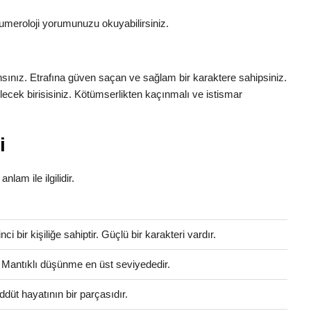
umeroloji yorumunuzu okuyabilirsiniz.
ansınız. Etrafına güven saçan ve sağlam bir karaktere sahipsiniz.
ilecek birisisiniz. Kötümserlikten kaçınmalı ve istismar
i
nlam ile ilgilidir.
 bir kişiliğe sahiptir. Güçlü bir karakteri vardır.
. Mantıklı düşünme en üst seviyededir.
düt hayatının bir parçasıdır.