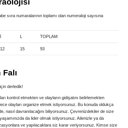
aolojisi
lfabe sııra numaralarının toplamı olan numeraloji sayısına
İ
L
TOPLAM
12
15
93
 Falı
için derledik!
anları kontrol etmekten ve olayların gidişatını belirlemekten
dece olayları organize etmek istiyorsunuz. Bu konuda oldukça
erede, nasıl davranılacağını biliyorsunuz. Çevrenizdekiler de size
yaşamınızda da lider olmak istiyorsunuz. Ailenizle ya da
zasyonlara ve yapılacaklara siz karar veriyorsunuz. Kimse size