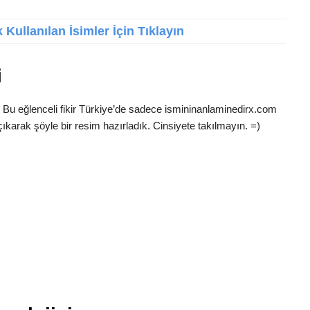
Kullanılan İsimler İçin Tıklayın
i
ü? Bu eğlenceli fikir Türkiye’de sadece ismininanlaminedirx.com
ıkarak şöyle bir resim hazırladık. Cinsiyete takılmayın. =)