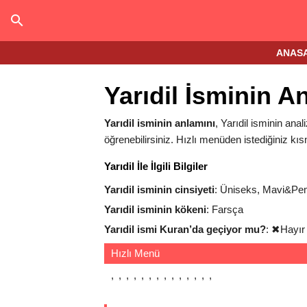
ANAS
Yarıdil İsminin A
Yarıdil isminin anlamını
, Yarıdil isminin anali
öğrenebilirsiniz. Hızlı menüden istediğiniz kıs
Yarıdil İle İlgili Bilgiler
Yarıdil isminin cinsiyeti
: Üniseks, Mavi&P
Yarıdil isminin kökeni
: Farsça
Yarıdil ismi Kuran’da geçiyor mu?
:
✖
Hayır
Hızlı Menü