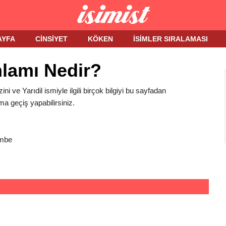
AYFA
CINSIYET
KÖKEN
İSIMLER SIRALAMASI
nlamı Nedir?
zini ve Yarıdil ismiyle ilgili birçok bilgiyi bu sayfadan
ma geçiş yapabilirsiniz.
embe