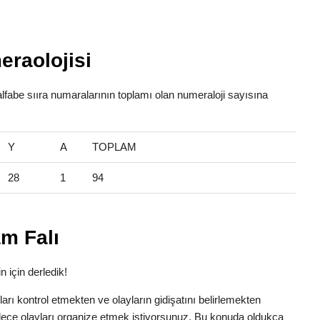
eraolojisi
alfabe sııra numaralarının toplamı olan numeraloji sayısına
Y
A
TOPLAM
28
1
94
m Falı
n için derledik!
anları kontrol etmekten ve olayların gidişatını belirlemekten
dece olayları organize etmek istiyorsunuz. Bu konuda oldukça