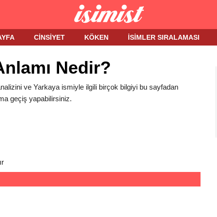
AYFA
CINSIYET
KÖKEN
İSIMLER SIRALAMASI
Anlamı Nedir?
alizini ve Yarkaya ismiyle ilgili birçok bilgiyi bu sayfadan
ma geçiş yapabilirsiniz.
ır