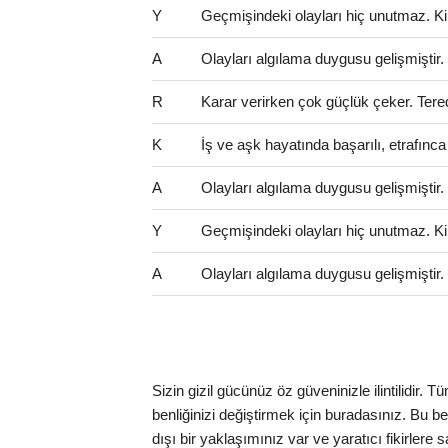
Y
Geçmişindeki olayları hiç unutmaz. Kinci
A
Olayları algılama duygusu gelişmiştir
R
Karar verirken çok güçlük çeker. Tered
K
İş ve aşk hayatında başarılı, etrafınca 
A
Olayları algılama duygusu gelişmiştir
Y
Geçmişindeki olayları hiç unutmaz. Kinci
A
Olayları algılama duygusu gelişmiştir
Sizin gizil gücünüz öz güveninizle ilintilidir.
benliğinizi değiştirmek için buradasınız. Bu benc
dışı bir yaklaşımınız var ve yaratıcı fikirlere