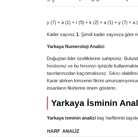
y (7) + a (1) + r (9) + k (2) + a (1) + y (7) +
Kader sayınız
1
. Şimdi kader sayınıza göre n
Yarkaya Numeroloji Analizi
Doğuştan lider özelliklerine sahipsiniz. Bulu
hırslısınız ve bu hırsınızı işinizde kullanma
tavırlarınızdan kaçınmalısınız. Sıkıcı olabilirs
Karar alırken kimsenin fikrini umursamıyorsun
insanların fikirlerine önem gösterin.
Yarkaya İsminin Anal
Yarkaya isminin analizi
baş harflerinin taşıdığı
HARF
ANALIZ