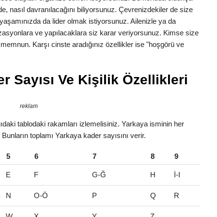
erede, nasıl davranılacağını biliyorsunuz. Çevrenizdekiler de size
yaşamınızda da lider olmak istiyorsunuz. Ailenizle ya da
zasyonlara ve yapılacaklara siz karar veriyorsunuz. Kimse size
n memnun. Karşı cinste aradığınız özellikler ise "hoşgörü ve
 Sayısı Ve Kişilik Özellikleri
reklam
daki tablodaki rakamları izlemelisiniz. Yarkaya isminin her
r. Bunların toplamı Yarkaya kader sayısını verir.
5
6
7
8
9
E
F
G-Ğ
H
İ-I
N
O-Ö
P
Q
R
W
X
Y
Z