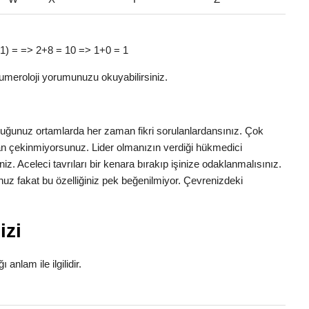
 a (1) = => 2+8 = 10 => 1+0 = 1
umeroloji yorumunuzu okuyabilirsiniz.
nduğunuz ortamlarda her zaman fikri sorulanlardansınız. Çok
ktan çekinmiyorsunuz. Lider olmanızın verdiği hükmedici
iniz. Aceleci tavrıları bir kenara bırakıp işinize odaklanmalısınız.
uz fakat bu özelliğiniz pek beğenilmiyor. Çevrenizdeki
izi
 anlam ile ilgilidir.