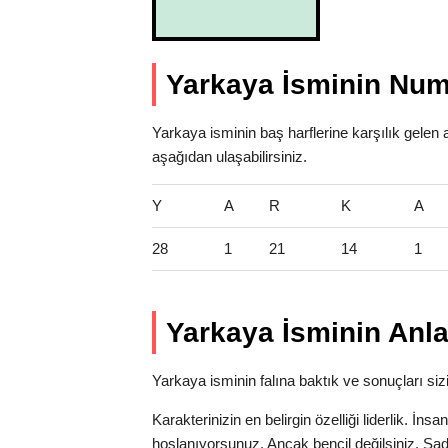
Yarkaya İsminin Num
Yarkaya isminin baş harflerine karşılık gelen 
aşağıdan ulaşabilirsiniz.
Y
A
R
K
A
28
1
21
14
1
Yarkaya İsminin Anla
Yarkaya isminin falına baktık ve sonuçları sizi
Karakterinizin en belirgin özelliği liderlik. İns
hoşlanıyorsunuz. Ancak bencil değilsiniz. Sa