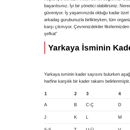
başarılısınız. İyi bir yönetici olabilirsiniz. N
güveniyor. İş yaşamınızda olduğu kadar özel 
arkadaş gurubunuzla birlikteyken, tüm organi
karşı çıkmıyor. Çevrenizdekiler fikirlerinizde
şefkat"
Yarkaya İsminin Kader
Yarkaya isminin kader sayısını bulurken aşağı
harfine karşılık bir kader rakamı belirlenmişti
1
2
3
4
A
B
C-Ç
D
J
K
L
M
S-Ş
T
U-Ü
V