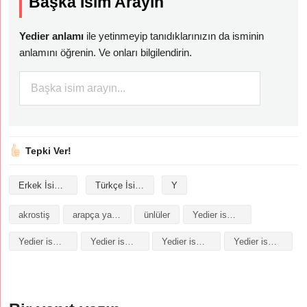
Başka İsim Arayın
Yedier anlamı
ile yetinmeyip tanıdıklarınızın da isminin
anlamını öğrenin. Ve onları bilgilendirin.
Tepki Ver!
Erkek İsimleri
Türkçe İsimler
Y
akrostiş
arapça yazılışı
ünlüler
Yedier isminin analizi
Yedier isminin anlamı
Yedier isminin baş harfleriyle şiir
Yedier isminin kökeni
Yedier isminin numerolojisi