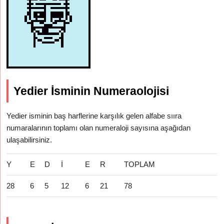
Yedier İsminin Numeraolojisi
Yedier isminin baş harflerine karşılık gelen alfabe sııra
numaralarının toplamı olan numeraloji sayısına aşağıdan
ulaşabilirsiniz.
Y
E
D
İ
E
R
TOPLAM
28
6
5
12
6
21
78