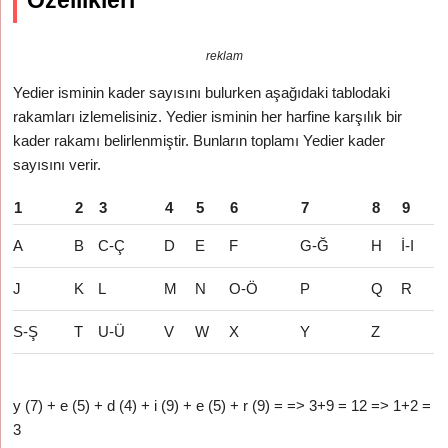
Özellikleri
reklam
Yedier isminin kader sayısını bulurken aşağıdaki tablodaki
rakamları izlemelisiniz. Yedier isminin her harfine karşılık bir
kader rakamı belirlenmiştir. Bunların toplamı Yedier kader
sayısını verir.
1
2
3
4
5
6
7
8
9
A
B
C-Ç
D
E
F
G-Ğ
H
İ-I
J
K
L
M
N
O-Ö
P
Q
R
S-Ş
T
U-Ü
V
W
X
Y
Z
y (7) + e (5) + d (4) + i (9) + e (5) + r (9) = => 3+9 = 12 => 1+2 =
3