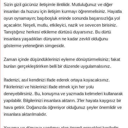
Sizin gizil gücünüz iletişimle ilintilidir. Mutluluğunuz ve diğer
insanları da huzuru için iletişim kurmayı öğrenmelisiniz. Hayatla
oyun oynamayın; başıboşluk eninde sonunda başarısızlığa yol
açacaktır. Neşeli, mutlu, etkileyici, nazik ve sevecen birisiniz.
Tanıştığınız herkesi etkileme dürtüsü duyarsınız. Bu dürtü
insanlara yaşadıkları dünyanın ne kadar zevkli olduğunu
gösterme yeteneğinin simgesidir.
Zaman içinde düşündüklerinizi eyleme dönüştürmelisiniz; fakat
bunları gerçekleştirirken belli bir düzende uygulamalısınız.
İfadenizi, asıl kendinizi ifade ederek ortaya koyacaksınız.
Fikirlerinizi ve hislerinizi ifade etmek için her yolu
deneyebilirsiniz. Bu, konuşma ve yazmada kelimeleri kullanarak
yapılabilir. Bilgilerinizi insanlara aktarın. 3’ler hayata kaygısız bir
hava getirir. Doğanızda öğreniyor olduğunuz şeyler önemlidir ve
insanlara aktarılmalıdır.
Yaşama ve dünyaya yardımcı olan önemli gerçekleri keşfedip