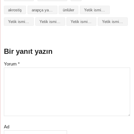
akrostiş
arapça yazılışı
ünlüler
Yetik isminin analizi
Yetik isminin anlamı
Yetik isminin baş harfleriyle şiir
Yetik isminin kökeni
Yetik isminin numerolojisi
Bir yanıt yazın
Yorum
*
Ad