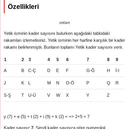
Özellikleri
reklam
Yetik isminin kader sayısını bulurken aşağıdaki tablodaki
rakamları izlemelisiniz. Yetik isminin her harfine karşılık bir kader
rakamı belirlenmiştir. Bunların toplamı Yetik kader sayısını verir.
1
2
3
4
5
6
7
8
9
A
B
C-Ç
D
E
F
G-Ğ
H
İ-I
J
K
L
M
N
O-Ö
P
Q
R
S-Ş
T
U-Ü
V
W
X
Y
Z
y (7) + e (5) + t (2) + i (9) + k (2) = => 2+5 = 7
Kader sayınız
7
. Şimdi kader sayınıza göre numeroloji