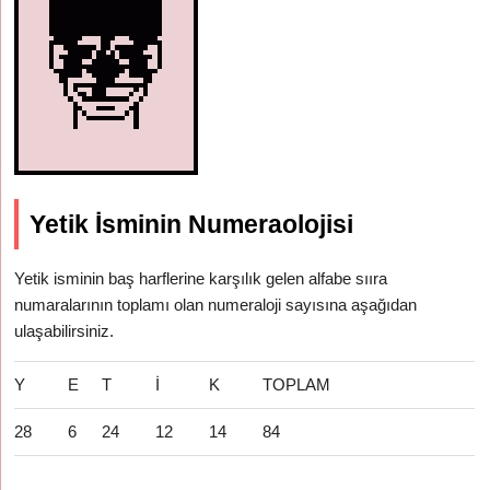
Yetik İsminin Numeraolojisi
Yetik isminin baş harflerine karşılık gelen alfabe sııra
numaralarının toplamı olan numeraloji sayısına aşağıdan
ulaşabilirsiniz.
Y
E
T
İ
K
TOPLAM
28
6
24
12
14
84