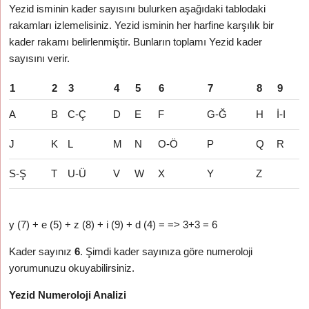
Yezid isminin kader sayısını bulurken aşağıdaki tablodaki
rakamları izlemelisiniz. Yezid isminin her harfine karşılık bir
kader rakamı belirlenmiştir. Bunların toplamı Yezid kader
sayısını verir.
1
2
3
4
5
6
7
8
9
A
B
C-Ç
D
E
F
G-Ğ
H
İ-I
J
K
L
M
N
O-Ö
P
Q
R
S-Ş
T
U-Ü
V
W
X
Y
Z
y (7) + e (5) + z (8) + i (9) + d (4) = => 3+3 = 6
Kader sayınız
6
. Şimdi kader sayınıza göre numeroloji
yorumunuzu okuyabilirsiniz.
Yezid Numeroloji Analizi