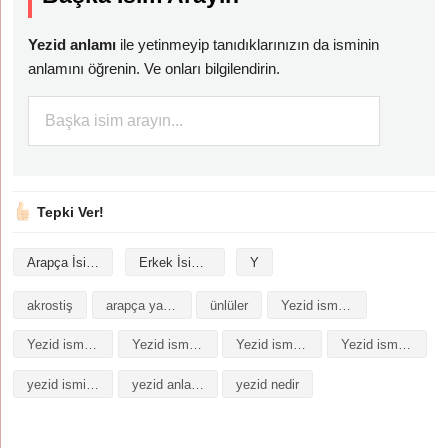
Yezid anlamı
ile yetinmeyip tanıdıklarınızın da isminin
anlamını öğrenin. Ve onları bilgilendirin.
Tepki Ver!
Arapça İsimler
Erkek İsimleri
Y
akrostiş
arapça yazılışı
ünlüler
Yezid isminin analizi
Yezid isminin anlamı
Yezid isminin baş harfleriyle şiir
Yezid isminin kökeni
Yezid isminin numerolojisi
yezid isminin anlamı
yezid anlami
yezid nedir