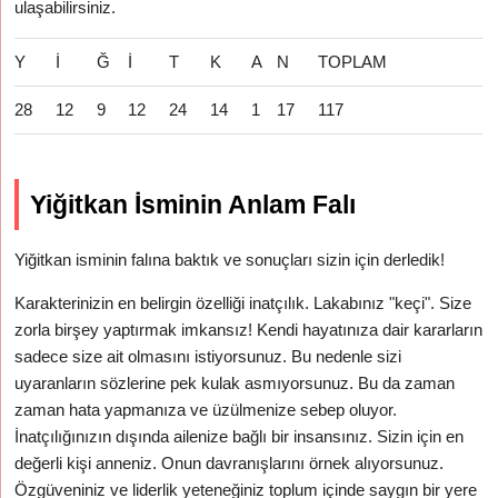
ulaşabilirsiniz.
Y
İ
Ğ
İ
T
K
A
N
TOPLAM
28
12
9
12
24
14
1
17
117
Yiğitkan İsminin Anlam Falı
Yiğitkan isminin falına baktık ve sonuçları sizin için derledik!
Karakterinizin en belirgin özelliği inatçılık. Lakabınız "keçi". Size
zorla birşey yaptırmak imkansız! Kendi hayatınıza dair kararların
sadece size ait olmasını istiyorsunuz. Bu nedenle sizi
uyaranların sözlerine pek kulak asmıyorsunuz. Bu da zaman
zaman hata yapmanıza ve üzülmenize sebep oluyor.
İnatçılığınızın dışında ailenize bağlı bir insansınız. Sizin için en
değerli kişi anneniz. Onun davranışlarını örnek alıyorsunuz.
Özgüveniniz ve liderlik yeteneğiniz toplum içinde saygın bir yere