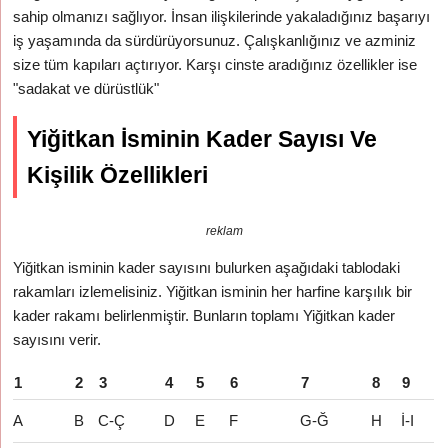
sahip olmanızı sağlıyor. İnsan ilişkilerinde yakaladığınız başarıyı
iş yaşamında da sürdürüyorsunuz. Çalışkanlığınız ve azminiz
size tüm kapıları açtırıyor. Karşı cinste aradığınız özellikler ise
"sadakat ve dürüstlük"
Yiğitkan İsminin Kader Sayısı Ve
Kişilik Özellikleri
reklam
Yiğitkan isminin kader sayısını bulurken aşağıdaki tablodaki
rakamları izlemelisiniz. Yiğitkan isminin her harfine karşılık bir
kader rakamı belirlenmiştir. Bunların toplamı Yiğitkan kader
sayısını verir.
1
2
3
4
5
6
7
8
9
A
B
C-Ç
D
E
F
G-Ğ
H
İ-I