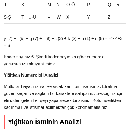
J
K
L
M
N
O-Ö
P
Q
R
S-Ş
T
U-Ü
V
W
X
Y
Z
y (7) + i (9) + ğ (7) + i (9) + t (2) + k (2) + a (1) + n (5) = => 4+2
= 6
Kader sayınız
6
. Şimdi kader sayınıza göre numeroloji
yorumunuzu okuyabilirsiniz.
Yiğitkan Numeroloji Analizi
Mutlu bir hayatınız var ve sıcak kanlı bir insansınız. Etrafına
güven saçan ve sağlam bir karaktere sahipsiniz. Sevdiğiniz için
elinizden gelen her şeyi yapabilecek birisisiniz. Kötümserlikten
kaçınmalı ve istismar edilmekten çok korkmamalısınız.
Yiğitkan İsminin Analizi