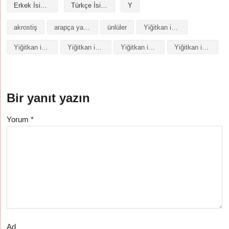
Erkek İsimleri
Türkçe İsimler
Y
akrostiş
arapça yazılışı
ünlüler
Yiğitkan isminin analizi
Yiğitkan isminin anlamı
Yiğitkan isminin baş harfleriyle şiir
Yiğitkan isminin kökeni
Yiğitkan isminin numerolojisi
Bir yanıt yazın
Yorum
*
Ad