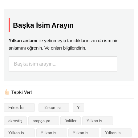
Başka İsim Arayın
Yılkan anlamı
ile yetinmeyip tanıdıklarınızın da isminin
anlamını öğrenin. Ve onları bilgilendirin.
Tepki Ver!
Erkek İsimleri
Türkçe İsimler
Y
akrostiş
arapça yazılışı
ünlüler
Yılkan isminin analizi
Yılkan isminin anlamı
Yılkan isminin baş harfleriyle şiir
Yılkan isminin kökeni
Yılkan isminin numerolojisi