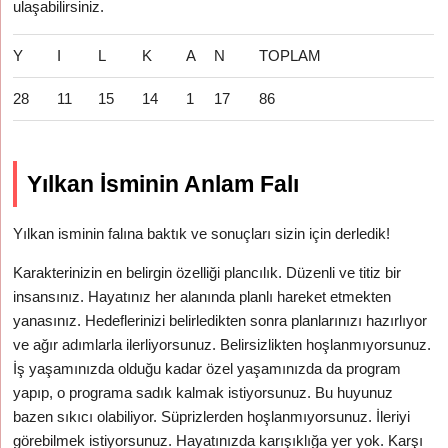
ulaşabilirsiniz.
Y
I
L
K
A
N
TOPLAM
28
11
15
14
1
17
86
Yılkan İsminin Anlam Falı
Yılkan isminin falına baktık ve sonuçları sizin için derledik!
Karakterinizin en belirgin özelliği plancılık. Düzenli ve titiz bir
insansınız. Hayatınız her alanında planlı hareket etmekten
yanasınız. Hedeflerinizi belirledikten sonra planlarınızı hazırlıyor
ve ağır adımlarla ilerliyorsunuz. Belirsizlikten hoşlanmıyorsunuz.
İş yaşamınızda olduğu kadar özel yaşamınızda da program
yapıp, o programa sadık kalmak istiyorsunuz. Bu huyunuz
bazen sıkıcı olabiliyor. Süprizlerden hoşlanmıyorsunuz. İleriyi
görebilmek istiyorsunuz. Hayatınızda karışıklığa yer yok. Karşı