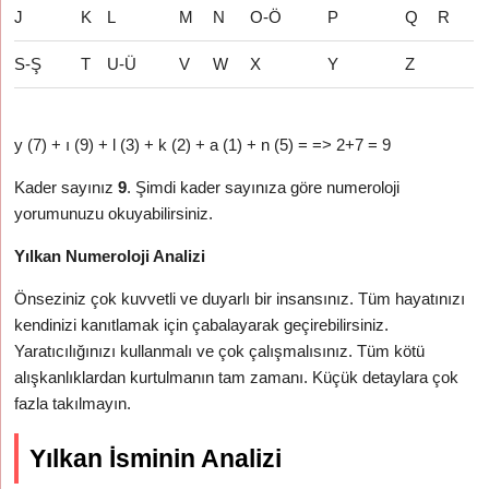
J
K
L
M
N
O-Ö
P
Q
R
S-Ş
T
U-Ü
V
W
X
Y
Z
y (7) + ı (9) + l (3) + k (2) + a (1) + n (5) = => 2+7 = 9
Kader sayınız
9
. Şimdi kader sayınıza göre numeroloji
yorumunuzu okuyabilirsiniz.
Yılkan Numeroloji Analizi
Önseziniz çok kuvvetli ve duyarlı bir insansınız. Tüm hayatınızı
kendinizi kanıtlamak için çabalayarak geçirebilirsiniz.
Yaratıcılığınızı kullanmalı ve çok çalışmalısınız. Tüm kötü
alışkanlıklardan kurtulmanın tam zamanı. Küçük detaylara çok
fazla takılmayın.
Yılkan İsminin Analizi