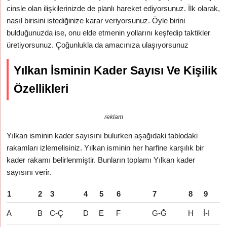
cinsle olan ilişkilerinizde de planlı hareket ediyorsunuz. İlk olarak,
nasıl birisini istediğinize karar veriyorsunuz. Öyle birini
bulduğunuzda ise, onu elde etmenin yollarını keşfedip taktikler
üretiyorsunuz. Çoğunlukla da amacınıza ulaşıyorsunuz
Yılkan İsminin Kader Sayısı Ve Kişilik
Özellikleri
reklam
Yılkan isminin kader sayısını bulurken aşağıdaki tablodaki
rakamları izlemelisiniz. Yılkan isminin her harfine karşılık bir
kader rakamı belirlenmiştir. Bunların toplamı Yılkan kader
sayısını verir.
1
2
3
4
5
6
7
8
9
A
B
C-Ç
D
E
F
G-Ğ
H
İ-I