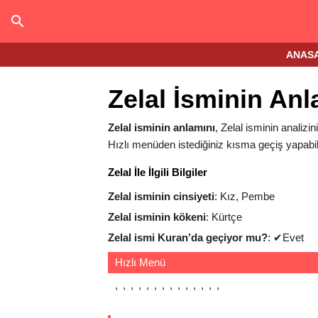
ANAS
Zelal İsminin An
Zelal isminin anlamını
, Zelal isminin analizin
Hızlı menüden istediğiniz kısma geçiş yapabili
Zelal İle İlgili Bilgiler
Zelal isminin cinsiyeti
: Kız, Pembe
Zelal isminin kökeni
: Kürtçe
Zelal ismi Kuran’da geçiyor mu?
:
✔
Evet
Hızlı Menü