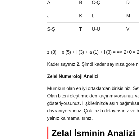
A
B
C-Ç
D
J
K
L
M
S-Ş
T
U-Ü
V
z (8) + e (5) + l (3) + a (1) + l (3) = => 2+0 = 
Kader sayınız
2
. Şimdi kader sayınıza göre n
Zelal Numeroloji Analizi
Mümkün olan en iyi ortaklardan birisisiniz. Sev
Olan biteni eleştirmekten kaçınmıyorsunuz v
gösteriyorsunuz. İlişkilerinizde aşırı bağımlıs
davranıyorsunuz. Çok fazla detaycısınız ve bu
yalnız kalmamalısınız.
Zelal İsminin Analizi