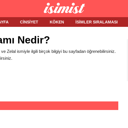
AYFA
CINSIYET
KÖKEN
İSIMLER SIRALAMASI
lamı Nedir?
i ve Zelal ismiyle ilgili birçok bilgiyi bu sayfadan öğrenebilirsiniz.
rsiniz.