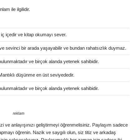
am ile ilgilidir.
e iç içedir ve kitap okumayı sever.
ve sevinci bir arada yaşayabilir ve bundan rahatsızlık duymaz.
i bulunmaktadır ve birçok alanda yetenek sahibidir.
 Mantıklı düşünme en üst seviyededir.
i bulunmaktadır ve birçok alanda yetenek sahibidir.
reklam
izi ve anlayışınızı geliştirmeyi öğrenmelisiniz. Paylaşım sadece
 yapmayı öğrenin. Nazik ve saygılı olun, siz titiz ve arkadaş
k için çalışacaksınız. Paylaşımcılık her zaman için sadece iki