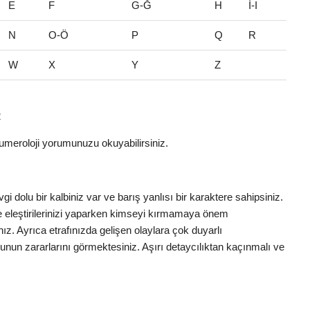
E
F
G-Ğ
H
İ-I
N
O-Ö
P
Q
R
W
X
Y
Z
2
umeroloji yorumunuzu okuyabilirsiniz.
gi dolu bir kalbiniz var ve barış yanlısı bir karaktere sahipsiniz.
e eleştirilerinizi yaparken kimseyi kırmamaya önem
ınız. Ayrıca etrafınızda gelişen olaylara çok duyarlı
nun zararlarını görmektesiniz. Aşırı detaycılıktan kaçınmalı ve