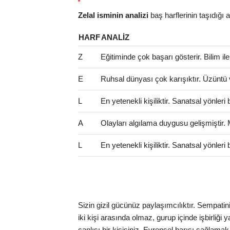
Zelal isminin analizi
baş harflerinin taşıdığı anl
HARF
ANALIZ
Z
Eğitiminde çok başarı gösterir. Bilim il
E
Ruhsal dünyası çok karışıktır. Üzüntü 
L
En yetenekli kişiliktir. Sanatsal yönler
A
Olayları algılama duygusu gelişmiştir.
L
En yetenekli kişiliktir. Sanatsal yönler
Sizin gizil gücünüz paylaşımcılıktır. Sempatin
iki kişi arasında olmaz, gurup içinde işbirliği
canlısı bir kişisiniz. Evrensel barışı sağlama