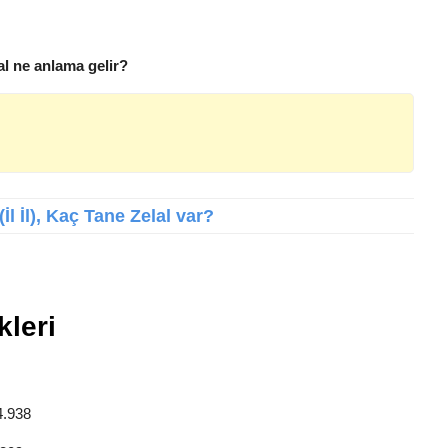
lal ne anlama gelir?
İl İl), Kaç Tane Zelal var?
kleri
4.938