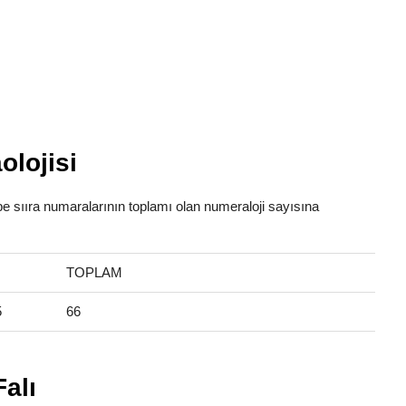
olojisi
abe sııra numaralarının toplamı olan numeraloji sayısına
TOPLAM
5
66
alı