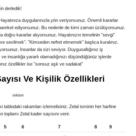
in derledik!
k. Hayatınıza duygularınızla yön veriyorsunuz. Önemli kararlar
la hareket ediyorsunuz. Bu nedenle de kimi zaman üzülüyorsunuz.
a doğru kararlar alıyorsunuz. Hayatınızın temelinin "sevgi"
ve sevilmek". "Kimseden nefret etmemek" başlıca kuralınız.
yorsunuz. İnsanlar da sizi seviyor. Duygusallığınız iş
 ve insanlığa yararlı olamadığınızı düşündüğünüz işlerde
nız özellikler ise "sonsuz aşk ve sadakat"
yısı Ve Kişilik Özellikleri
reklam
 tablodaki rakamları izlemelisiniz. Zelal isminin her harfine
ın toplamı Zelal kader sayısını verir.
5
6
7
8
9