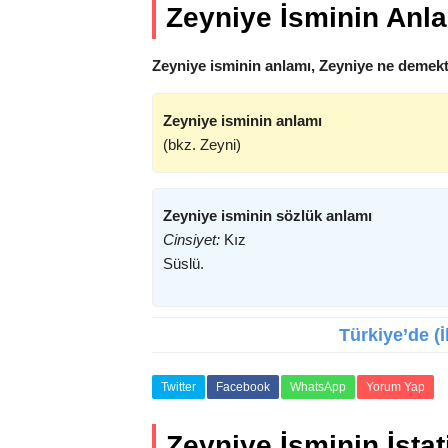
Zeyniye İsminin Anl
Zeyniye isminin anlamı, Zeyniye ne demekt
Zeyniye isminin anlamı
(bkz. Zeyni)
Zeyniye isminin sözlük anlamı
Cinsiyet:
Kız
Süslü.
Türkiye’de (İ
Twitter
Facebook
WhatsApp
Yorum Yap
Zeyniye İsminin İstati