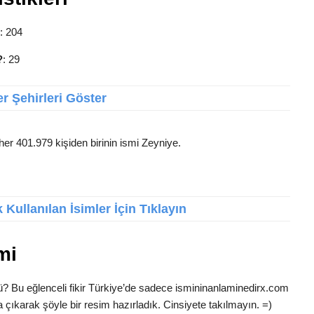
: 204
?
: 29
r Şehirleri Göster
her 401.979 kişiden birinin ismi Zeyniye.
Kullanılan İsimler İçin Tıklayın
mi
ü? Bu eğlenceli fikir Türkiye’de sadece ismininanlaminedirx.com
 çıkarak şöyle bir resim hazırladık. Cinsiyete takılmayın. =)