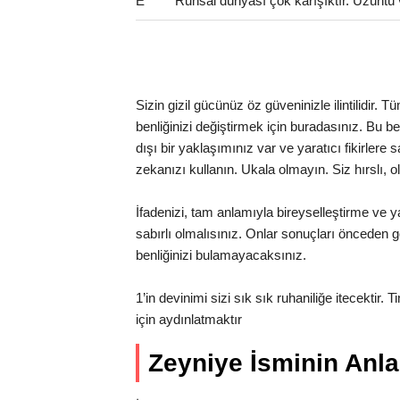
E
Ruhsal dünyası çok karışıktır. Üzüntü 
Sizin gizil gücünüz öz güveninizle ilintilidir.
benliğinizi değiştirmek için buradasınız. Bu benc
dışı bir yaklaşımınız var ve yaratıcı fikirlere
zekanızı kullanın. Ukala olmayın. Siz hırslı, o
İfadenizi, tam anlamıyla bireyselleştirme ve ya
sabırlı olmalısınız. Onlar sonuçları önceden gö
benliğinizi bulamayacaksınız.
1’in devinimi sizi sık sık ruhaniliğe itecektir. 
için aydınlatmaktır
Zeyniye İsminin An