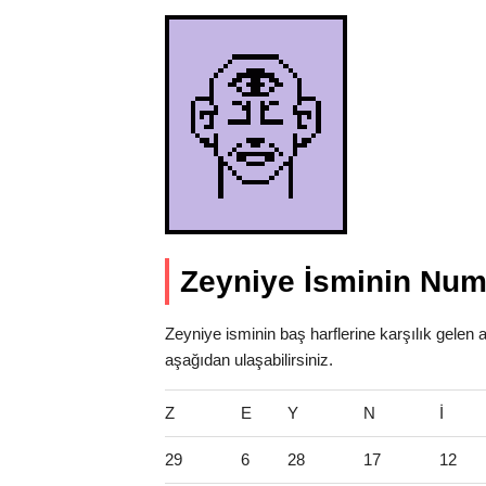
Zeyniye İsminin Nume
Zeyniye isminin baş harflerine karşılık gelen 
aşağıdan ulaşabilirsiniz.
Z
E
Y
N
İ
29
6
28
17
12