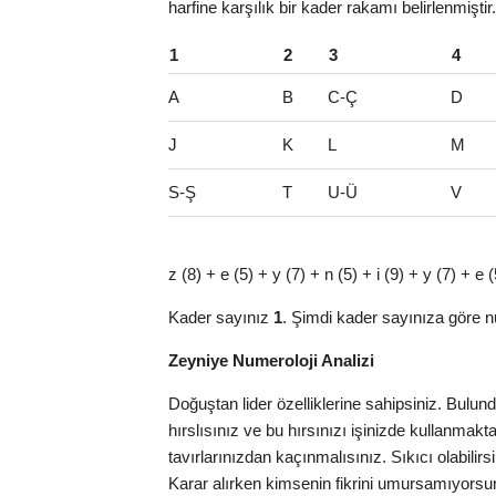
harfine karşılık bir kader rakamı belirlenmişti
1
2
3
4
A
B
C-Ç
D
J
K
L
M
S-Ş
T
U-Ü
V
z (8) + e (5) + y (7) + n (5) + i (9) + y (7) + 
Kader sayınız
1
. Şimdi kader sayınıza göre n
Zeyniye Numeroloji Analizi
Doğuştan lider özelliklerine sahipsiniz. Bulu
hırslısınız ve bu hırsınızı işinizde kullanma
tavırlarınızdan kaçınmalısınız. Sıkıcı olabilirs
Karar alırken kimsenin fikrini umursamıyorsun