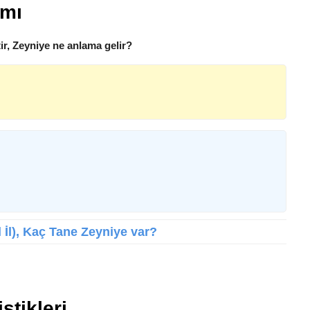
amı
ir, Zeyniye ne anlama gelir?
l İl), Kaç Tane Zeyniye var?
stikleri