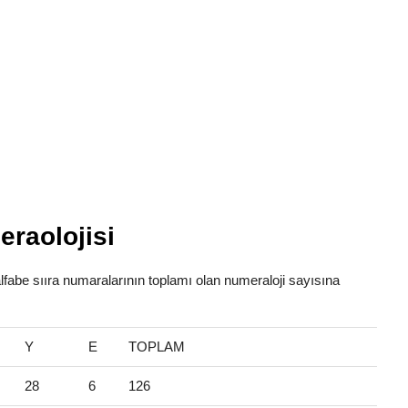
raolojisi
alfabe sııra numaralarının toplamı olan numeraloji sayısına
Y
E
TOPLAM
28
6
126