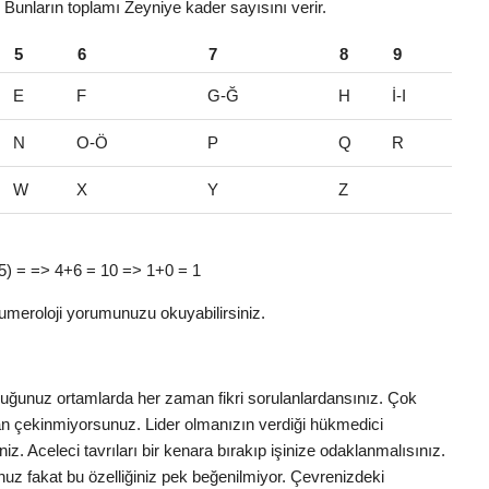
r. Bunların toplamı Zeyniye kader sayısını verir.
5
6
7
8
9
E
F
G-Ğ
H
İ-I
N
O-Ö
P
Q
R
W
X
Y
Z
e (5) = => 4+6 = 10 => 1+0 = 1
umeroloji yorumunuzu okuyabilirsiniz.
nduğunuz ortamlarda her zaman fikri sorulanlardansınız. Çok
ktan çekinmiyorsunuz. Lider olmanızın verdiği hükmedici
iniz. Aceleci tavrıları bir kenara bırakıp işinize odaklanmalısınız.
uz fakat bu özelliğiniz pek beğenilmiyor. Çevrenizdeki