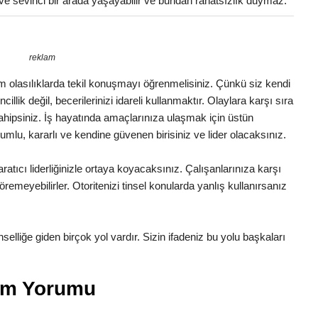
ve sevinci bir arada yaşayabilir ve bundan rahatsızlık duymaz.
reklam
 Tüm olasılıklarda tekil konuşmayı öğrenmelisiniz. Çünkü siz kendi
illik değil, becerilerinizi idareli kullanmaktır. Olaylara karşı sıra
 sahipsiniz. İş hayatında amaçlarınıza ulaşmak için üstün
lumlu, kararlı ve kendine güvenen birisiniz ve lider olacaksınız.
ratıcı liderliğinizle ortaya koyacaksınız. Çalışanlarınıza karşı
remeyebilirler. Otoritenizi tinsel konularda yanlış kullanırsanız
Tinselliğe giden birçok yol vardır. Sizin ifadeniz bu yolu başkaları
lam Yorumu