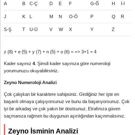
A
B
C-Ç
D
E
F
G-Ğ
H
İ-I
J
K
L
M
N
O-Ö
P
Q
R
S-Ş
T
U-Ü
V
W
X
Y
Z
z (8) + e (5) + y (7) + n (5) + o (6) = => 3+1 = 4
Kader sayınız
4
. Şimdi kader sayınıza göre numeroloji
yorumunuzu okuyabilirsiniz.
Zeyno Numeroloji Analizi
Çok çalışkan bir karaktere sahipsiniz. Girdiğiniz her işte en
başarılı olmaya çalışıyorsunuz ve bunu da başarıyorsunuz. Çok
iyi bir arkadaş ve çok yakın bir dostsunuz. Etrafınıza güven
saçmanıza rağmen bu duygunun aşırılığından kaçınmalısınız.
Zeyno İsminin Analizi