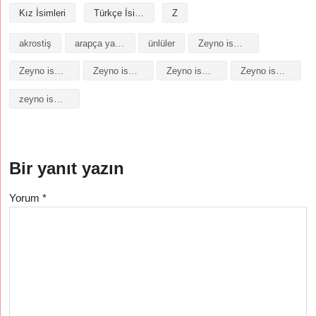
Kız İsimleri
Türkçe İsimler
Z
akrostiş
arapça yazılışı
ünlüler
Zeyno isminin analizi
Zeyno isminin anlamı
Zeyno isminin baş harfleriyle şiir
Zeyno isminin kökeni
Zeyno isminin numerolojisi
zeyno isminin anlamı
Bir yanıt yazın
Yorum
*