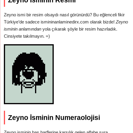
Zeyno İsminin Resmi
Zeyno ismi bir resim olsaydı nasıl görünürdü? Bu eğlenceli fikir
Türkiye’de sadece ismininanlaminedirx.com olarak bizde!
Zeyno
isminin anlamından
yola çıkarak şöyle bir resim hazırladık.
Cinsiyete takılmayın. =)
Zeyno İsminin Numeraolojisi
Zeyno isminin baş harflerine karşılık gelen alfabe sııra