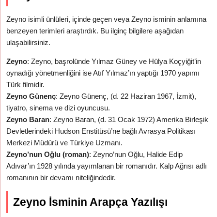
Zeyno isimli ünlüleri, içinde geçen veya Zeyno isminin anlamına
benzeyen terimleri araştırdık. Bu ilginç bilgilere aşağıdan
ulaşabilirsiniz.
Zeyno
: Zeyno, başrolünde Yılmaz Güney ve Hülya Koçyiğit’in
oynadığı yönetmenliğini ise Atıf Yılmaz’ın yaptığı 1970 yapımı
Türk filmidir.
Zeyno Günenç
: Zeyno Günenç, (d. 22 Haziran 1967, İzmit),
tiyatro, sinema ve dizi oyuncusu.
Zeyno Baran
: Zeyno Baran, (d. 31 Ocak 1972) Amerika Birleşik
Devletlerindeki Hudson Enstitüsü’ne bağlı Avrasya Politikası
Merkezi Müdürü ve Türkiye Uzmanı.
Zeyno’nun Oğlu (roman)
: Zeyno’nun Oğlu, Halide Edip
Adıvar’ın 1928 yılında yayımlanan bir romanıdır. Kalp Ağrısı adlı
romanının bir devamı niteliğindedir.
Zeyno İsminin Arapça Yazılışı